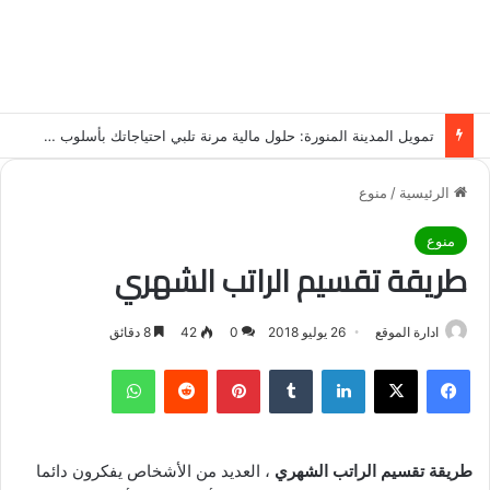
تمويل المدينة المنورة: حلول مالية مرنة تلبي احتياجاتك بأسلوب عصري وآمن
الرئيسية
/
منوع
منوع
طريقة تقسيم الراتب الشهري
ادارة الموقع
26 يوليو 2018
0
42
8 دقائق
فيسبوك
‫X
لينكدإن
‏Tumblr
بينتيريست
‏Reddit
واتساب
طريقة تقسيم الراتب الشهري
، العديد من الأشخاص يفكرون دائما