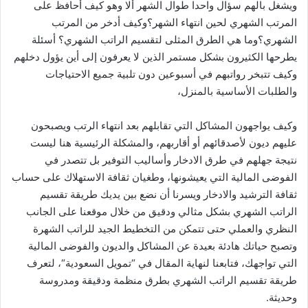
ويشغل بالهم سؤال واحدا طوال الشهر ألا وهو كيف أحافظ على
المرتب الشهري لحين انتهاء الشهر؟وكيف أدخر من المرتب
الشهري؟وما هي الطرق المثلى لتقسيم الراتب الشهري؟ أسئلة
يطرحها الكثيرون بشكل مستمر الذين لا يعرفون إلى أين يؤول دخلهم
وكيف تتبخر رواتبهم في أسبوعين دون تلبية جميع الاحتياجات
والطلبات الأساسية بالمنزل،
وكيف يواجهون المشاكل التي تقابلهم بعد انتهاء الرتب ويصبحون
عليهم ديون لأصدقائهم أو أقاربهم، والمشكلة الرئيسية هنا ليست
نتيجة جهلهم في طرق الادخار وأساليب التوفير بل تتصدر في
الفوضى المالية التي يعيشونها، وطغيان ثقافة الاستهلاك على حساب
ثقافة الترشيد والادخار ويسرنا أن نضع بين يديك طريقة تقسيم
الراتب الشهري بشكل مثالي ودقيق من خلال موقعنا على الجانب
النظري والعملي حتى تتمكن من التخطيط الجيد للراتب الشهرة
وتصبح حياتك هادئة بعيدة عن المشاكل والديون والفوضى المالية
التي تواجهك، فتابعنا لنهاية المقال في “تمويل السعودية“، لتعرف
طريقة تقسيم الراتب الشهري بطرق منظمة ودقيقة ومدروسة
وحديثة.