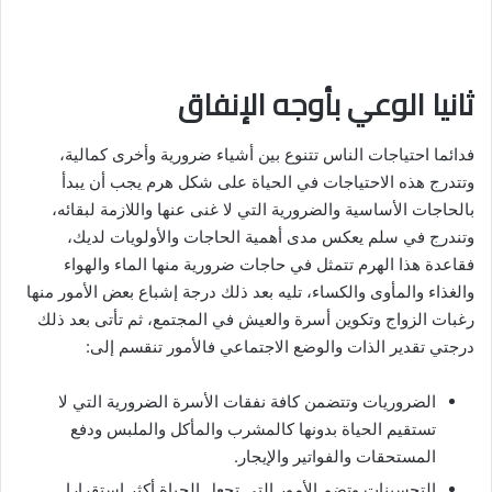
ثانيا الوعي بأوجه الإنفاق
فدائما احتياجات الناس تتنوع بين أشياء ضرورية وأخرى كمالية،
وتتدرج هذه الاحتياجات في الحياة على شكل هرم يجب أن يبدأ
بالحاجات الأساسية والضرورية التي لا غنى عنها واللازمة لبقائه،
وتندرج في سلم يعكس مدى أهمية الحاجات والأولويات لديك،
فقاعدة هذا الهرم تتمثل في حاجات ضرورية منها الماء والهواء
والغذاء والمأوى والكساء، تليه بعد ذلك درجة إشباع بعض الأمور منها
رغبات الزواج وتكوين أسرة والعيش في المجتمع، ثم تأتى بعد ذلك
درجتي تقدير الذات والوضع الاجتماعي فالأمور تنقسم إلى:
الضروريات وتتضمن كافة نفقات الأسرة الضرورية التي لا
تستقيم الحياة بدونها كالمشرب والمأكل والملبس ودفع
المستحقات والفواتير والإيجار.
التحسينات وتضم الأمور التي تجعل الحياة أكثر استقرارا