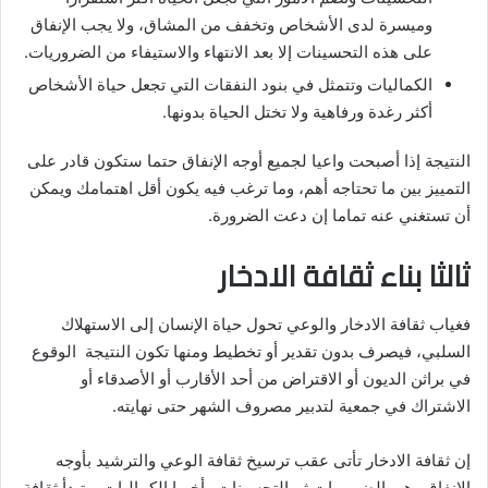
وميسرة لدى الأشخاص وتخفف من المشاق، ولا يجب الإنفاق
على هذه التحسينات إلا بعد الانتهاء والاستيفاء من الضروريات.
الكماليات وتتمثل في بنود النفقات التي تجعل حياة الأشخاص
أكثر رغدة ورفاهية ولا تختل الحياة بدونها.
النتيجة إذا أصبحت واعيا لجميع أوجه الإنفاق حتما ستكون قادر على
التمييز بين ما تحتاجه أهم، وما ترغب فيه يكون أقل اهتمامك ويمكن
أن تستغني عنه تماما إن دعت الضرورة.
ثالثا بناء ثقافة الادخار
فغياب ثقافة الادخار والوعي تحول حياة الإنسان إلى الاستهلاك
السلبي، فيصرف بدون تقدير أو تخطيط ومنها تكون النتيجة الوقوع
في براثن الديون أو الاقتراض من أحد الأقارب أو الأصدقاء أو
الاشتراك في جمعية لتدبير مصروف الشهر حتى نهايته.
إن ثقافة الادخار تأتى عقب ترسيخ ثقافة الوعي والترشيد بأوجه
الإنفاق وهي الضروريات ثم التحسينات وأخيرا الكماليات، وتبدأ ثقافة