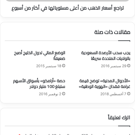
و
ا
تراجع أسعار الذهب من أعلى مستوياتها في أكثر من أسبوع
أ
ر
ه
ا
م
ل
ي
ذ
مقالات ذات صلة
ت
ه
ه
ب
ا
م
و
يجب سحب الأرصدة السعودية
الوضع المالي لدول الخليج أصبح
ن
بالولايات المتحدة سريعًا
ضعيفاً!
أ
أ
ه
ع
29 سبتمبر 2016
18 سبتمبر 2015
د
ل
ا
ى
«الأحوال المدنية» توضح قيمة
حصة «أرامكو» بأسواق الأسهم
ف
م
غرامة فقدان «الهوية الوطنية»
ستبلغ 100 مليار دولار
ه
س
7 أغسطس 2018
2 نوفمبر 2016
ا
ت
ب
و
ا
ي
ل
ا
اترك تعليقاً
ت
ت
ف
ه
ص
ا