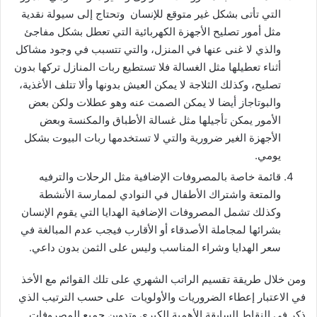
التي تأتى بشكل غير متوقع للإنسان وتحتاج إلى سيولة نقدية
مثل أمور تصليح الأجهزة الكهربائية التي تعطل بشكل مفاجئ
والذي لا غنى عنها في المنزل، والتي تتسبب في وجود مشاكل
أثناء تعطيلها مثل الغسالة فلا تستطيع ربات المنازل تركها بدون
تصليح، وكذلك الثلاجة لا يمكن العيش بدونها وألا تتلف الأغذية،
والبوتاجاز أيضا لا يمكن الصمت عنه وهو عطلات ولكن بعض
الأمور يمكن تأجيلها مثل غسالة الأطباق والمكنسة وبعض
الأجهزة الغير ضرورية والتي لا تستخدمها ربات البيوت بشكل
يومي.
قائمة خاصة بالمصروفات الإضافية مثل الرحلات والترفيه
والمتعة واشتراك الأطفال في النوادي لممارسة الأنشطة
وكذلك تشمل المصروفات الإضافية الهدايا التي يقوم الإنسان
بشرائها لمجاملة الأصدقاء أو الأقارب فيجب عدم المبالغة في
سعر الهدايا وشراء المناسب وليس على الثمن بدون داعي.
ومن خلال طريقة تقسيم الراتب الشهري على تلك القوائم مع الأخذ
في الاعتبار إعطاء الضروريات والأولويات على حسب الترتيب الذي
ذكر في النقاط السابقة الأهمية الكبرى وتدوين جميع المصروفات