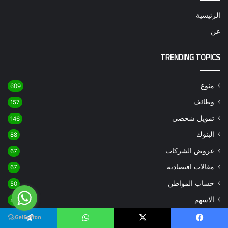
الرئيسية
عن
TRENDING TOPICS
منوع
609
وظائف
157
تمويل شخصي
146
البنوك
88
عروض الشركات
67
مقالات اقتصادية
67
حساب المواطن
50
الاسهم
45
آخر الأخبار
42