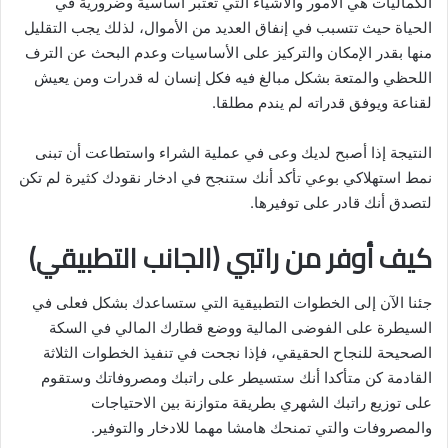
الكماليات هي الأمور والأشياء التي تعتبر أساسية وضرورية في
الحياة حيث تتسبب في إنفاق العديد من الأموال، لذلك يجب التقليل
منها بقدر الإمكان والتركيز على الأساسيات وعدم البحث عن الترف
اللحظي والمتعة بشكل مبالغ فيه فكل إنسان له قدرات ومن يعيش
لقناعة ويوفق قدراته لم يندم مطلقا.
النتيجة إذا أصبح لديك وعى في عملية الشراء واستطاعت أن تبنى
نمط استهلاكي بوعي تأكد أنك ستنجح في ادخار نقودك كثيرة لم تكن
لتصدق أنك قادر على توفيرها.
كيف أوفر من راتبي (الجانب التطبيقي)
جئنا الآن إلى الخطوات التطبيقية التي ستساعدك بشكل فعلى في
السيطرة على الفوضى المالية ووضع قطارك المالي في السكة
الصحيحة للنجاح الحقيقي، فإذا نجحت في تنفيذ الخطوات الثلاثة
القادمة كن متأكدا أنك ستسيطر على راتبك ومصروفاتك وستقوم
على توزيع راتبك الشهري بطريقة متوازنة بين الاحتياجات
والمصروفات والتي تمنحك هامشا مهما للادخار والتوفير.