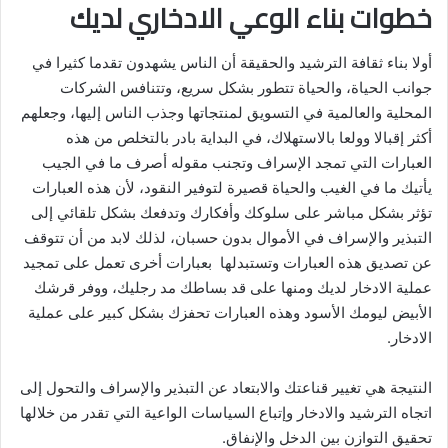
خطوات بناء الوعي الادخاري لديك
أولا بناء ثقافة الترشيد والحقيقة أن الناس يشهدون تقدما كثيرا في
جوانب الحياة، والحياة تتطور بشكل سريع، وتتنافس الشركات
المحلية والعالمية في التسويق لمنتجاتها وجذب الناس إليها، وجعلهم
أكثر إقبالا وولعا بالاستهلاك، في البداية بادر بالتخلص من هذه
العبارات التي تمجد الإسراف وتجنب مقوله أصرف ما في الجيب
يأتيك ما في الغيب والحياة قصيرة لتوفير النقود، لأن هذه العبارات
تؤثر بشكل مباشر على سلوكك وأفكارك وتدفعك بشكل تلقائي إلى
التبذير والإسراف في الأموال بدون حسبان، لذلك لابد من أن تتوقف
عن تصديق هذه العبارات وتستبدلها بعبارات أخرى تعمل على تمجيد
عملية الادخار لديك ومنها على قد بساطك مد رجليك، ووفر قرشك
الأبيض ليومك الأسود وهذه العبارات تحفزك بشكل كبير على عملية
الادخار.
النتيجة هي تغيير قناعتك والابتعاد عن التبذير والإسراف والتحول إلى
اتجاه الترشيد والادخار وإتباع السياسات الواعية التي تقدر من خلالها
تحقيق التوازن بين الدخل والإنفاق.