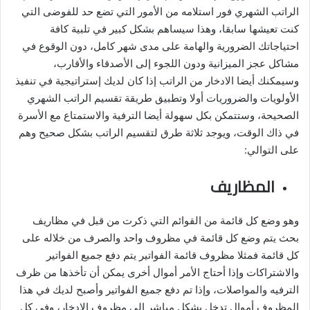
الراتب الشهري فور استلامه من الأمور التي تضع حد للفوضى التي
كنت تعيشها سابقا، وهذا سيساهم بشكل كبير في تلبية كافة
احتياجاتك الضرورية والهامة على مدى شهر كامل، دون الوقوع في
مشاكل عجز الميزانية ودون اللجوء إلى الأصدقاء والأقارب،
وسيمكنك أيضا الادخار من الراتب إذا كان لديك إستراتيجية في تنفيذ
الأولويات والضروريات أولا وتطبيق طريقة تقسيم الراتب الشهري
الصحيحة، وستتمكن بكل سهولة أيضا الترفية والاستمتاع مع الأسرة
في ذاك الوقت، ويوجد ثلاثة طرق لتقسيم الراتب بشكل صحيح وهم
على التوالي:
المظاريف
وهو وضع كل قائمة من القوائم التي ذكرت من قبل في مظاريف
بحث يتم وضع كل قائمة في مظروف واحد والصرف من خلاله على
كل قائمة فمثلا مظروف قائمة الفواتير يتم دفع جميع الفواتير
والاشتراكات وإذا أحتاج الأمر أموال أخرى يمكن أن تأخذها من ظرف
الترفيه والمواصلات، وإذا تم دفع جميع الفواتير وأصبح لديك في هذا
المظروف أموال تدخل بشكل مباشر إلى مظروف الادخار، وفي كل