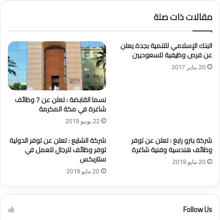
ظ
م
مقالات ذات صلة
ا
ف
ئ
ي
ف
ا
البنك الإسلامي للتنمية بجدة يعلن
ه
ل
عن فرص وظيفية للسعوديين
ن
س
20 يناير 2017
د
ع
س
و
ي
د
نسما القابضة : تعلن عن 7 وظائف
ة
ي
شاغرة في مكة المكرمة
و
ة
إ
22 يونيو 2019
د
شركة بترو رابغ : تعلن عن توفر
شركة الشايع : تعلن عن توفر الدولية
ا
وظائف هندسية وفنية شاغرة
توفر وظائف للرجال للعمل في
ر
ستاربكس
ي
20 مايو 2019
ة
20 مايو 2019
ش
ا
غ
Follow Us
ر