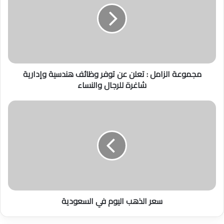
و
ع
ة
ا
ل
ز
مجموعة الزامل : تعلن عن توفر وظائف هندسية وإدارية
ا
شاغرة للرجال والنساء
م
ل
:
س
ت
ع
ع
ر
ل
ا
ن
ل
ع
ذ
ن
ه
ت
ب
و
ا
سعر الذهب اليوم في السعودية
ف
ل
ر
ي
و
و