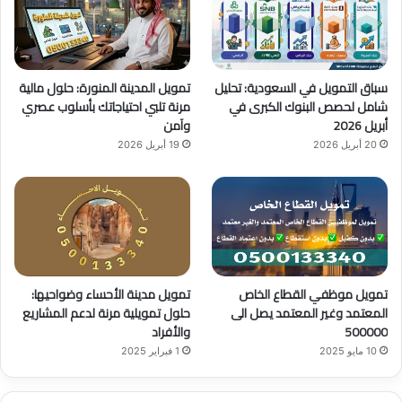
ك
u
ر
b
ا
سباق التمويل في السعودية: تحليل
تمويل المدينة المنورة: حلول مالية
e
م
شامل لحصص البنوك الكبرى في
مرنة تلبي احتياجاتك بأسلوب عصري
أبريل 2026
وآمن
20 أبريل 2026
19 أبريل 2026
تمويل موظفي القطاع الخاص
تمويل مدينة الأحساء وضواحيها:
المعتمد وغير المعتمد يصل الى
حلول تمويلية مرنة لدعم المشاريع
500000
والأفراد
10 مايو 2025
1 فبراير 2025