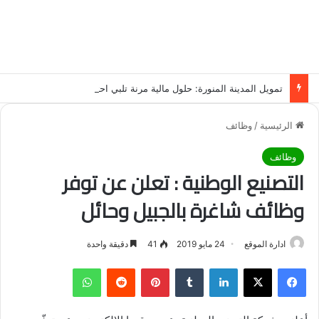
تمويل المدينة المنورة: حلول مالية مرنة تلبي احتياجاتك بأسلوب عصري وآمن
الرئيسية
/
وظائف
وظائف
التصنيع الوطنية : تعلن عن توفر
وظائف شاغرة بالجبيل وحائل
ادارة الموقع
24 مايو 2019
41
دقيقة واحدة
فيسبوك
‫X
لينكدإن
‏Tumblr
بينتيريست
‏Reddit
واتساب