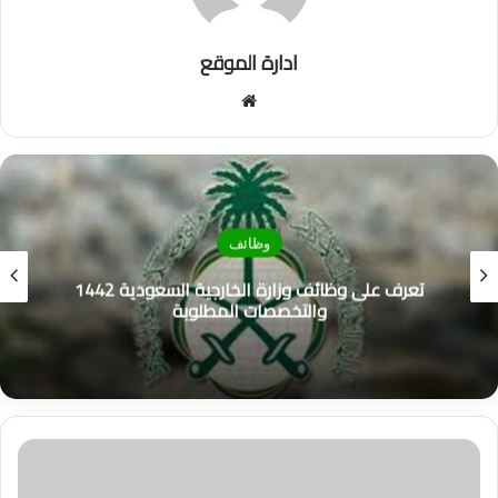
ادارة الموقع
موق
ع
الوي
ب
وظائف
تعرف على وظائف وزارة الخارجية السعودية 1442
والتخصصات المطلوبة
م
ج
م