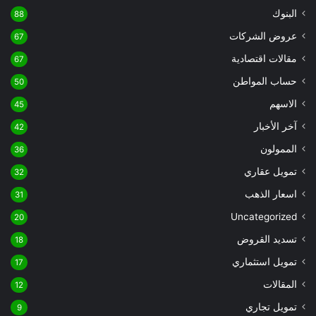
البنوك
88
عروض الشركات
67
مقالات اقتصادية
67
حساب المواطن
50
الاسهم
45
آخر الأخبار
42
الممولون
36
تمويل عقاري
32
اسعار الذهب
31
Uncategorized
20
تسديد القروض
18
تمويل استثماري
17
المقالات
12
تمويل تجاري
9