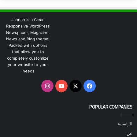
Jannah is a Clean
Responsive WordPress
Newspaper, Magazine,
News and Blog theme.
Packed with options
that allow you to
completely customize
your website to your
needs.
‫X
فيسبوك
‫YouTube
انستقرام
POPULAR COMPANIES
الرئيسية
عن