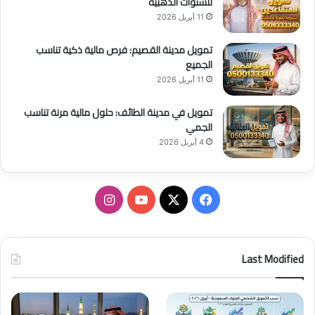
للسنوات الذهبية
11 أبريل 2026
تمويل مدينة القصيم: فرص مالية ذكية تناسب
الجميع
11 أبريل 2026
تمويل في مدينة الطائف: حلول مالية مرنة تناسب
الجمي
4 أبريل 2026
ف
ا
ي
X
Y
ن
س
o
س
Last Modified
ب
u
ت
و
T
ق