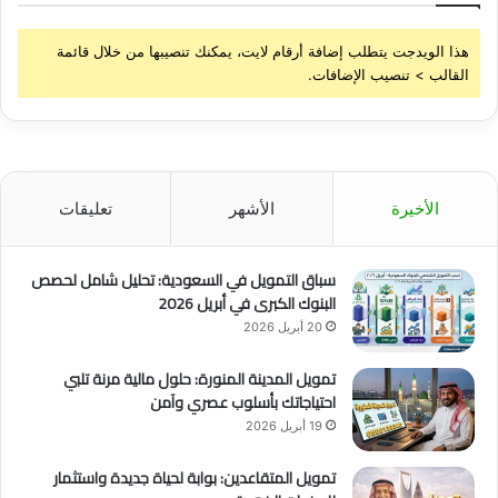
ة
ل
هذا الويدجت يتطلب إضافة أرقام لايت، يمكنك تنصيبها من خلال قائمة
ل
القالب > تنصيب الإضافات.
ر
ج
ا
ل
و
ا
الأخيرة
الأشهر
تعليقات
ل
ن
س
سباق التمويل في السعودية: تحليل شامل لحصص
ا
البنوك الكبرى في أبريل 2026
ء
20 أبريل 2026
تمويل المدينة المنورة: حلول مالية مرنة تلبي
احتياجاتك بأسلوب عصري وآمن
19 أبريل 2026
تمويل المتقاعدين: بوابة لحياة جديدة واستثمار