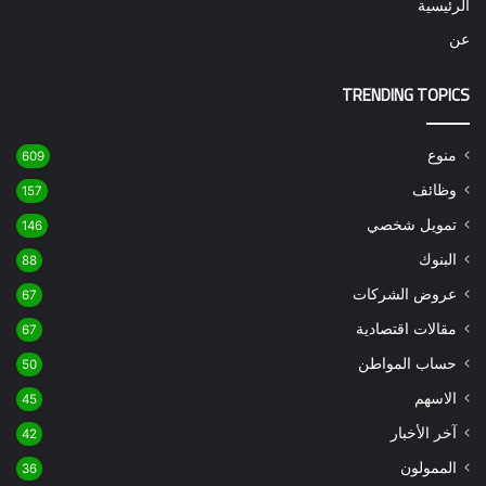
الرئيسية
عن
TRENDING TOPICS
منوع
609
وظائف
157
تمويل شخصي
146
البنوك
88
عروض الشركات
67
مقالات اقتصادية
67
حساب المواطن
50
الاسهم
45
آخر الأخبار
42
الممولون
36