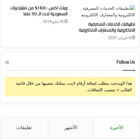
ل
ويلث اكس : 18.6% من مليارديرات
س
السعودية تحت الـ 50 عاما
ي
16 مايو 2019
تطبيقات الخدمات المصرفية
ف
الالكترونية والمصارف الالكترونية
ي
4 فبراير 2021
ن
و
ا
ل
Follow Us
ن
خ
ل
هذا الويدجت يتطلب إضافة أرقام لايت، يمكنك تنصيبها من خلال قائمة
ة
القالب > تنصيب الإضافات.
ل
أ
غ
ر
ا
ض
الأخيرة
الأشهر
تعليقات
ت
ج