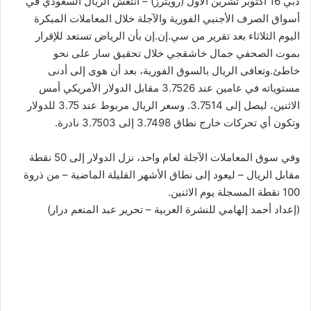
دبي 16 أكتوبر تشرين الأول (رويترز) – انتعش الريال السعودي في
أسواق الصرف الأجنبي الفورية والآجلة خلال المعاملات المبكرة
اليوم الثلاثاء بعد تقرير من سي.إن.إن بأن الرياض تستعد للإقرار
بموت الصحفي جمال خاشقجي خلال تحقيق سار على نحو
خاطئ.وتعافى الريال بالسوق الفورية، بعد أن هوى إلى أدنى
مستوياته في عامين عند 3.7526 مقابل الدولار الأمريكي أمس
الاثنين، ليصل إلى 3.7514. وسعر الريال مربوط عند 3.75 للدولار
وتكون أي تحركات خارج نطاق 3.7498 إلى 3.7503 نادرة.
وفي سوق المعاملات الآجلة لعام واحد، نزل الدولار إلى 50 نقطة
مقابل الريال – ليعود إلى نطاق الأشهر القليلة الماضية – من ذروة
100 نقطة المسجلة يوم الاثنين.
(إعداد أحمد إلهامي للنشرة العربية – تحرير عبد المنعم درار)