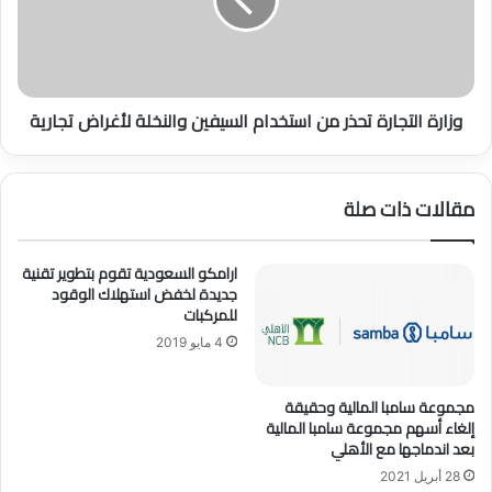
ي
ة
و
ا
ت
ل
م
ت
و
ج
وزارة التجارة تحذر من استخدام السيفين والنخلة لأغراض تجارية
ي
ا
ل
ر
ي
ة
خ
ت
مقالات ذات صلة
ل
ح
ا
ذ
ل
ر
ارامكو السعودية تقوم بتطوير تقنية
أ
م
جديدة لخفض استهلاك الوقود
ق
ن
للمركبات
ل
ا
4 مايو 2019
م
س
ن
ت
ع
خ
مجموعة سامبا المالية وحقيقة
ا
د
إلغاء أسهم مجموعة سامبا المالية
م
ا
بعد اندماجها مع الأهلي
ي
م
28 أبريل 2021
ن
ا