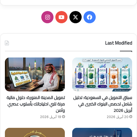
ف
ا
ي
X
Y
ن
س
o
س
Last Modified
ب
u
ت
و
T
ق
ك
u
ر
b
ا
سباق التمويل في السعودية: تحليل
تمويل المدينة المنورة: حلول مالية
e
م
شامل لحصص البنوك الكبرى في
مرنة تلبي احتياجاتك بأسلوب عصري
أبريل 2026
وآمن
20 أبريل 2026
19 أبريل 2026