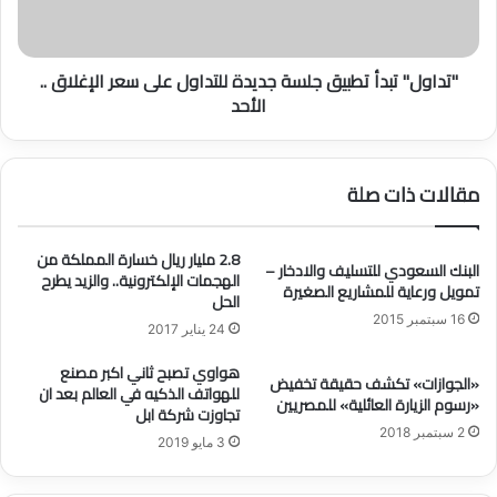
ت
"
ي
ت
ة
ب
"تداول" تبدأ تطبيق جلسة جديدة للتداول على سعر الإغلاق ..
ت
د
الأحد
س
أ
و
ت
ق
ط
ص
ب
مقالات ذات صلة
ك
ي
و
ق
ك
ج
2.8 مليار ريال خسارة المملكة من
ا
ل
البنك السعودي للتسليف والادخار –
الهجمات الإلكترونية.. والزيد يطرح
تمويل ورعاية للمشاريع الصغيرة
د
س
الحل
و
ة
16 سبتمبر 2015
24 يناير 2017
ل
ج
ا
د
هواوي تصبح ثاني اكبر مصنع
«الجوازات» تكشف حقيقة تخفيض
ر
ي
للهواتف الذكيه في العالم بعد ان
«رسوم الزيارة العائلية» للمصريين
ي
د
تجاوزت شركة ابل
ة
ة
2 سبتمبر 2018
3 مايو 2019
خ
ل
ض
ل
ر