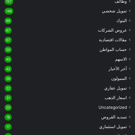
وظائف
157
تمويل شخصي
146
البنوك
88
عروض الشركات
67
مقالات اقتصادية
67
حساب المواطن
50
الاسهم
45
آخر الأخبار
42
الممولون
36
تمويل عقاري
32
اسعار الذهب
31
Uncategorized
20
تسديد القروض
18
تمويل استثماري
17