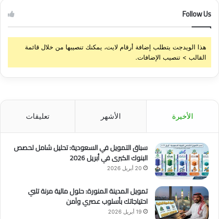
ت
ا
د
Follow Us
ء
ا
و
ل
هذا الويدجت يتطلب إضافة أرقام لايت، يمكنك تنصيبها من خلال قائمة
ع
القالب > تنصيب الإضافات.
ل
ى
س
ع
ر
ا
الأخيرة
الأشهر
تعليقات
ل
إ
غ
سباق التمويل في السعودية: تحليل شامل لحصص
ل
البنوك الكبرى في أبريل 2026
ا
20 أبريل 2026
ق
.
تمويل المدينة المنورة: حلول مالية مرنة تلبي
.
احتياجاتك بأسلوب عصري وآمن
ا
19 أبريل 2026
ل