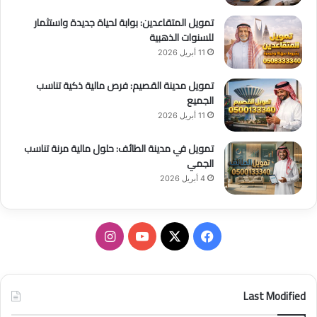
أ
تمويل المتقاعدين: بوابة لحياة جديدة واستثمار
ح
للسنوات الذهبية
د
11 أبريل 2026
تمويل مدينة القصيم: فرص مالية ذكية تناسب
الجميع
11 أبريل 2026
تمويل في مدينة الطائف: حلول مالية مرنة تناسب
الجمي
4 أبريل 2026
ف
ا
ي
X
Y
ن
س
o
س
Last Modified