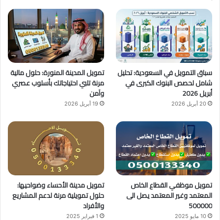
ب
u
ت
و
T
ق
ك
u
ر
b
ا
سباق التمويل في السعودية: تحليل
تمويل المدينة المنورة: حلول مالية
e
م
شامل لحصص البنوك الكبرى في
مرنة تلبي احتياجاتك بأسلوب عصري
أبريل 2026
وآمن
20 أبريل 2026
19 أبريل 2026
تمويل موظفي القطاع الخاص
تمويل مدينة الأحساء وضواحيها:
المعتمد وغير المعتمد يصل الى
حلول تمويلية مرنة لدعم المشاريع
500000
والأفراد
10 مايو 2025
1 فبراير 2025