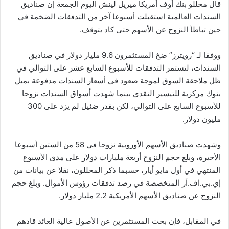
قال محللو بنك أوف أمريكا ميريل لينش اليوم الجمعة إن صناديق
السندات العالمية استقبلت أسبوعا آخر من التدفقات الضخمة في
حين تباطأ النزوح عن الأسهم حتى كاد يتوقف.
ووفقا لـ “رويترز” ضخ المستثمرون 9.6 مليار دولار في صناديق
السندات، لتستمر التدفقات للأسبوع السابع عشر على التوالي في
ظل ملاحقة السوق لموجة صعود في أسعار السندات مدفوعة بميل
بنوك مركزية للتيسير النقدي بينما شهدت أسواق السندات نزوحا
للأسبوع السابع على التوالي، لكن بقدر ضئيل لم يزد على 300
مليون دولار.
وشهدت صناديق الأسهم الأوروبية نزوحا في 58 من الستين أسبوعا
الأخيرة، وبلغ حجم النزوح أربعة مليارات دولار على مدى الأسبوع
المنتهي في أول مايو أيار، حسبما ذكر المحللون، نقلا عن بيانات من
إي.بي.اف.آر المتخصصة في رصد تدفقات رؤوس الأموال. وبلغ حجم
النزوح عن صناديق الأسهم الأمريكية 2.2 مليار دولار.
في المقابل، فإن بحث المستثمرين عن الأصول عالية العائد قادهم