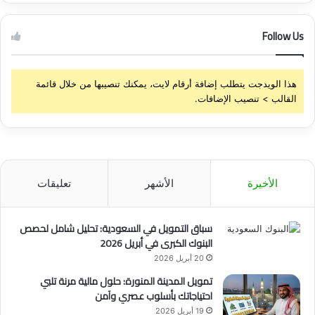
و
ي
ي
ا
Follow Us
ل
ع
ا
ل
هذا الويدجت يتطلب إضافة أرقام لايت، يمكنك تنصيبها من خلال قائمة
م
القالب > تنصيب الإضافات.
ب
ع
د
ا
ن
ت
الأخيرة
الأشهر
تعليقات
ج
ا
و
سباق التمويل في السعودية: تحليل شامل لحصص
ز
البنوك الكبرى في أبريل 2026
ت
20 أبريل 2026
ش
تمويل المدينة المنورة: حلول مالية مرنة تلبي
ر
احتياجاتك بأسلوب عصري وآمن
ك
19 أبريل 2026
ة