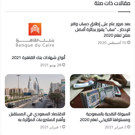
مقالات ذات صلة
و
ك
ل
ب
ا
ر
ر
م
بعد مرور عام على إطلاق حساب وافر
ت
للإدخار .. “ساب” يفوز بجائزة أفضل
ص
منتج لعام 2020
و
ن
ق
ع
10 أغسطس 2020
ع
ل
اً
ل
أنواع شهادات بنك القاهرة 2021
ل
ه
28 يونيو 2021
ت
و
ق
ا
ر
ت
ي
ف
ر
ا
و
ل
ظ
ذ
ا
ك
السيولة النقدية بالسعودية
الاقتصاد السعودي في المستقبل
ئ
ي
ومستواها التاريخي لعام 2020
وأهم المشروعات المؤثرة به
ف
ه
2 فبراير 2021
1 فبراير 2021
ق
ف