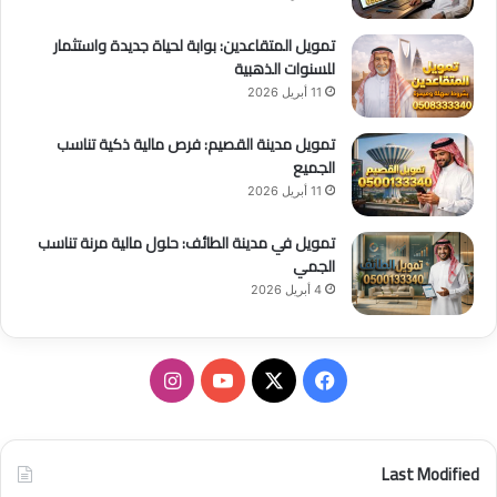
ا
تمويل المتقاعدين: بوابة لحياة جديدة واستثمار
ب
للسنوات الذهبية
ل
11 أبريل 2026
تمويل مدينة القصيم: فرص مالية ذكية تناسب
الجميع
11 أبريل 2026
تمويل في مدينة الطائف: حلول مالية مرنة تناسب
الجمي
4 أبريل 2026
ف
ا
ي
X
Y
ن
س
o
س
Last Modified