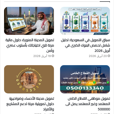
ب
u
ت
و
T
ق
ك
u
ر
b
ا
سباق التمويل في السعودية: تحليل
تمويل المدينة المنورة: حلول مالية
e
م
شامل لحصص البنوك الكبرى في
مرنة تلبي احتياجاتك بأسلوب عصري
أبريل 2026
وآمن
20 أبريل 2026
19 أبريل 2026
تمويل موظفي القطاع الخاص
تمويل مدينة الأحساء وضواحيها:
المعتمد وغير المعتمد يصل الى
حلول تمويلية مرنة لدعم المشاريع
500000
والأفراد