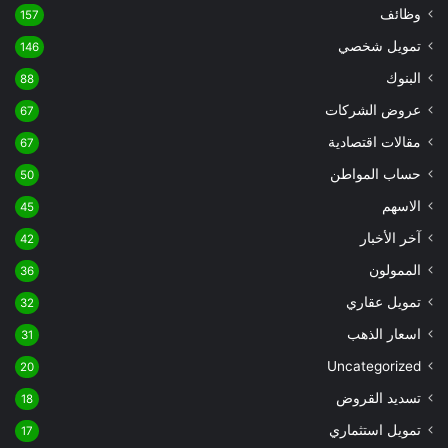
وظائف
157
تمويل شخصي
146
البنوك
88
عروض الشركات
67
مقالات اقتصادية
67
حساب المواطن
50
الاسهم
45
آخر الأخبار
42
الممولون
36
تمويل عقاري
32
اسعار الذهب
31
Uncategorized
20
تسديد القروض
18
تمويل استثماري
17