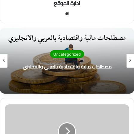
ادارة الموقع
موق
ع
الوي
ب
البنوك
سباق التمويل في السعودية: تحليل شامل لحصص
البنوك الكبرى في أبريل 2026
ت
ل
ا
ش
ي