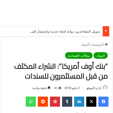
تمويل المتقاعدين: بوابة لحياة جديدة واستثمار للسنوات الذهبية
الرئيسية
/
البنوك
البنوك
مقالات اقتصادية
“بنك أوف أمريكا”: الشراء المكثف
من قبل المستثمرون للسندات
ادارة الموقع
3 مايو 2019
41
دقيقة واحدة
فيسبوك
‫X
لينكدإن
‏Tumblr
بينتيريست
‏Reddit
واتساب