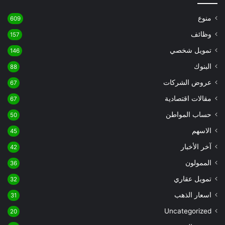
منوع
609
وظائف
157
تمويل شخصي
146
البنوك
88
عروض الشركات
67
مقالات اقتصادية
67
حساب المواطن
50
الاسهم
45
آخر الأخبار
42
الممولون
36
تمويل عقاري
32
اسعار الذهب
31
Uncategorized
20