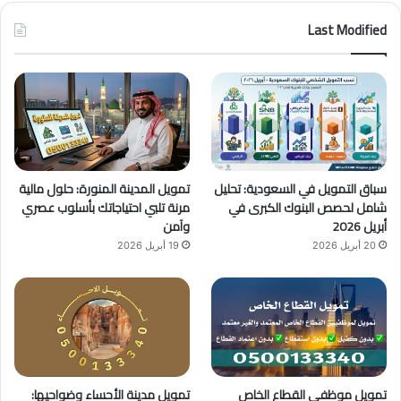
س
o
س
Last Modified
ب
u
ت
و
T
ق
ك
u
ر
b
ا
سباق التمويل في السعودية: تحليل
تمويل المدينة المنورة: حلول مالية
e
م
شامل لحصص البنوك الكبرى في
مرنة تلبي احتياجاتك بأسلوب عصري
أبريل 2026
وآمن
20 أبريل 2026
19 أبريل 2026
تمويل موظفي القطاع الخاص
تمويل مدينة الأحساء وضواحيها: