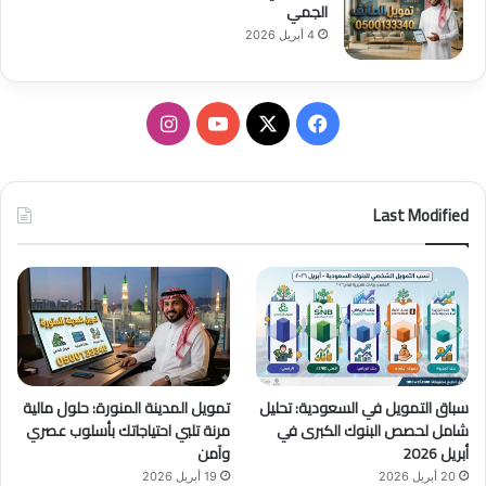
الجمي
4 أبريل 2026
ف
ا
ي
X
Y
ن
س
o
س
Last Modified
ب
u
ت
و
T
ق
ك
u
ر
b
ا
سباق التمويل في السعودية: تحليل
تمويل المدينة المنورة: حلول مالية
e
م
شامل لحصص البنوك الكبرى في
مرنة تلبي احتياجاتك بأسلوب عصري
أبريل 2026
وآمن
20 أبريل 2026
19 أبريل 2026