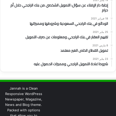
19 يناير 2021
إجابة دار الإفتاء عن سؤال: التمويل الشخصي من بنك الراجحي حلال أم
حرام
18 فبراير 2021
الودائع في بنك الراجحي السعودية وشروطها ومميزاتها
25 يناير 2021
تقييم العقار في بنك الراجحي ومعلومات عن صرف التمويل
8 مارس 2021
تمويل القطاع الخاص الغير معتمد
23 يناير 2021
شروط اعادة التمويل الراجحي ومميزات الحصول عليه
Jannah is a Clean
Responsive WordPress
Newspaper, Magazine,
News and Blog theme.
Packed with options
that allow you to