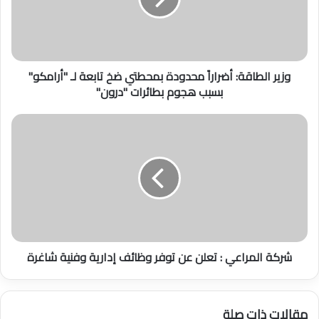
ل
ط
ا
ق
وزير الطاقة: أضراراً محدودة بمحطتي ضخ تابعة لـ "أرامكو"
ة
بسبب هجوم بطائرات "درون"
:
أ
ض
ش
ر
ر
ا
ك
ر
ة
اً
ا
م
ل
ح
م
د
ر
و
ا
شركة المراعي : تعلن عن توفر وظائف إدارية وفنية شاغرة
د
ع
ة
ي
ب
:
م
ت
مقالات ذات صلة
ح
ع