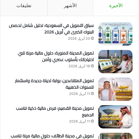
س
ن
الأخيرة
الأشهر
تعليقات
ب
ي
ب
ة
ه
ش
سباق التمويل في السعودية: تحليل شامل لحصص
ج
ا
البنوك الكبرى في أبريل 2026
و
غ
20 أبريل 2026
م
ر
ب
ة
تمويل المدينة المنورة: حلول مالية مرنة تلبي
ط
احتياجاتك بأسلوب عصري وآمن
ا
19 أبريل 2026
ئ
ر
تمويل المتقاعدين: بوابة لحياة جديدة واستثمار
ا
للسنوات الذهبية
ت
"
11 أبريل 2026
د
ر
تمويل مدينة القصيم: فرص مالية ذكية تناسب
و
الجميع
ن
11 أبريل 2026
"
تمويل في مدينة الطائف: حلول مالية مرنة تناسب