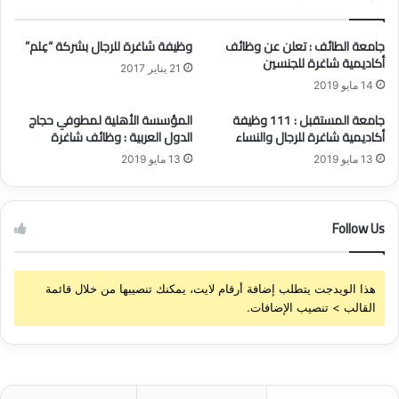
ط
ل
ت
ن
جامعة الطائف : تعلن عن وظائف
وظيفة شاغرة للرجال بشركة “عِلم”
ي
ع
أكاديمية شاغرة للجنسين
ض
21 يناير 2017
ن
14 مايو 2019
خ
ت
ت
و
جامعة المستقبل : 111 وظيفة
المؤسسة الأهلية لمطوفي حجاج
ا
ف
أكاديمية شاغرة للرجال والنساء
الدول العربية : وظائف شاغرة
ب
ر
13 مايو 2019
13 مايو 2019
ع
و
ة
ظ
ل
ا
ـ
ئ
Follow Us
"
ف
أ
إ
ر
د
هذا الويدجت يتطلب إضافة أرقام لايت، يمكنك تنصيبها من خلال قائمة
ا
ا
القالب > تنصيب الإضافات.
م
ر
ك
ي
و
ة
"
و
ب
ف