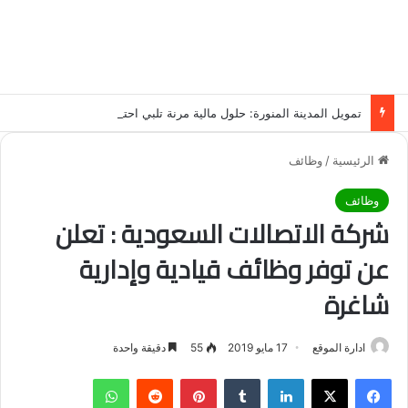
تمويل المدينة المنورة: حلول مالية مرنة تلبي احتياجاتك بأسلوب عصري وآمن
الرئيسية
/
وظائف
وظائف
شركة الاتصالات السعودية : تعلن
عن توفر وظائف قيادية وإدارية
شاغرة
ادارة الموقع
17 مايو 2019
55
دقيقة واحدة
فيسبوك
‫X
لينكدإن
‏Tumblr
بينتيريست
‏Reddit
واتساب