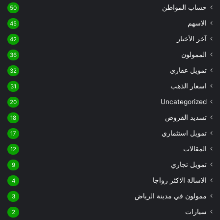
حساب المواطن
50
الاسهم
45
آخر الأخبار
42
الممولون
36
تمويل عقاري
32
اسعار الذهب
31
Uncategorized
20
تسديد القروض
18
تمويل استثماري
17
المقالات
12
تمويل تجاري
9
الاسالة الاكثر رواجا
4
ممولون في مدينة الرياض
3
سيارات
2