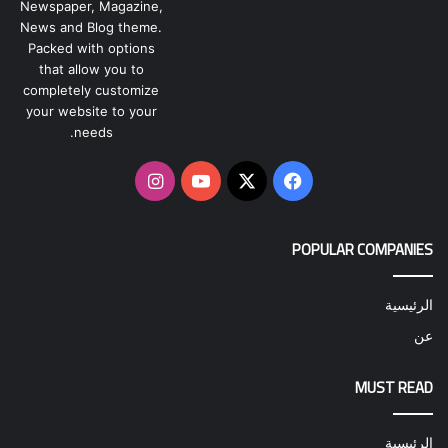
Newspaper, Magazine,
News and Blog theme.
Packed with options
that allow you to
completely customize
your website to your
needs.
‫X
فيسبوك
‫YouTube
انستقرام
POPULAR COMPANIES
الرئيسية
عن
MUST READ
الرئيسية