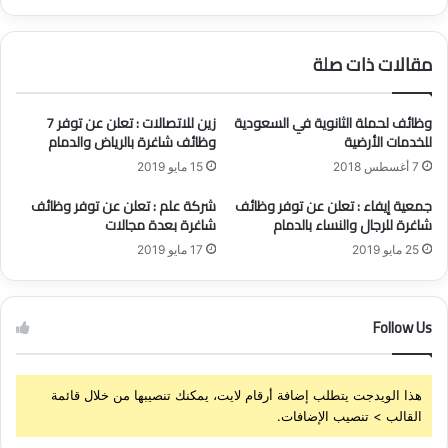
ئ
ن
ف
:
ش
ي
مقالات ذات صلة
ا
ع
غ
ل
ر
ن
وظائف لحملة الثانوية في السعودية
زين للاتصالات : تعلن عن توفر 7
ة
ع
للخدمات الأرضية
وظائف شاغرة بالرياض والدمام
ب
ن
7 أغسطس 2018
15 مايو 2019
ع
ت
د
و
جمعية إيفاء : تعلن عن توفر وظائف
شركة علم : تعلن عن توفر وظائف
ة
ف
شاغرة للرجال والنساء بالدمام
شاغرة بعدة مجالات
م
ر
25 مايو 2019
17 مايو 2019
ج
6
ا
و
ل
ظ
ا
ا
Follow Us
ت
ئ
ف
ش
هذا الويدجت يتطلب إضافة أرقام لايت، يمكنك تنصيبها من خلال قائمة
ا
القالب > تنصيب الإضافات.
غ
ر