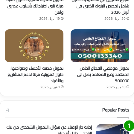
e
م
شامل لحصص البنوك الكبرى في
مرنة تلبي احتياجاتك بأسلوب عصري
أبريل 2026
وآمن
20 أبريل 2026
19 أبريل 2026
تمويل موظفي القطاع الخاص
تمويل مدينة الأحساء وضواحيها:
المعتمد وغير المعتمد يصل الى
حلول تمويلية مرنة لدعم المشاريع
500000
والأفراد
10 مايو 2025
1 فبراير 2025
Popular Posts
إجابة دار الإفتاء عن سؤال: التمويل الشخصي من بنك
الراجحي حلال أم حرام