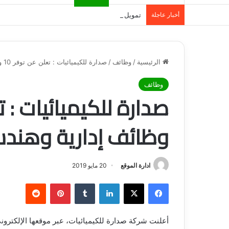
أخبار عاجلة
تمويل المدينة المنورة: حلول مالية مرنة تلبي احت
الرئيسية
/
وظائف
/
صدارة للكيميائيات : تعلن عن توفر 10 وظائف إدارية وهندسية شاغرة
وظائف
وظائف إدارية وهند
ادارة الموقع
20 مايو 2019
فيسبوك
‫X
لينكدإن
‏Tumblr
بينتيريست
‏Reddit
أعلنت شركة صدارة للكيميائيات، عبر موقعها الإلكتروني