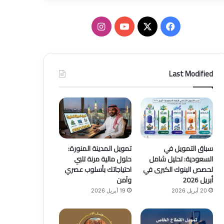
ف
ا
ي
X
Y
ن
س
o
س
Last Modified
ب
u
ت
و
T
ق
ك
u
ر
b
ا
سباق التمويل في
تمويل المدينة المنورة:
السعودية: تحليل شامل
حلول مالية مرنة تلبي
e
م
لحصص البنوك الكبرى في
احتياجاتك بأسلوب عصري
أبريل 2026
وآمن
20 أبريل 2026
19 أبريل 2026