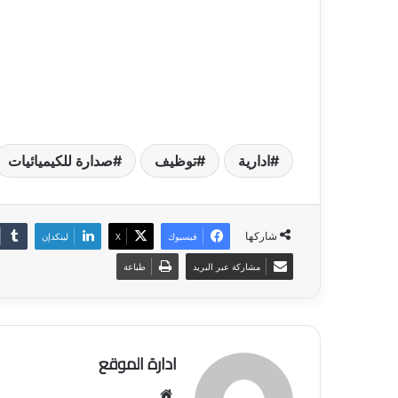
ادارية
توظيف
صدارة للكيميائيات
شاركها
فيسبوك
‫X
لينكدإن
مشاركة عبر البريد
طباعة
ادارة الموقع
موق