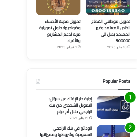
تمويل موظفي القطاع
تمويل مدينة الأحساء
الخاص المعتمد وغير
وضواحيها: حلول تمويلية
المعتمد يصل الى
مرنة لدعم المشاريع
500000
والأفراد
10 مايو 2025
1 فبراير 2025
Popular Posts
إجابة دار الإفتاء عن سؤال:
التمويل الشخصي من بنك
الراجحي حلال أم حرام
19 يناير 2021
الودائع في بنك الراجحي
السعودية وشروطها ومميزاتها