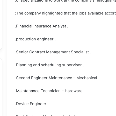
of specializations to work at the company’s headquarter
The company highlighted that the jobs available accord
. Financial Insurance Analyst.
. production engineer.
. Senior Contract Management Specialist.
. Planning and scheduling supervisor.
. Second Engineer Maintenance – Mechanical.
. Maintenance Technician – Hardware.
. Device Engineer.