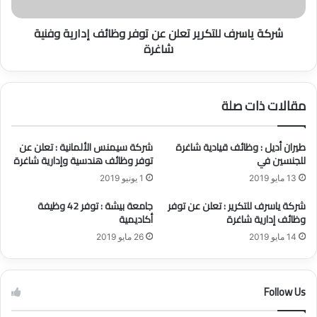
ي
ر
ة
ف
شركة ياسرف للتكرير تعلن عن توفر وظائف إدارية وفنية
:
ل
شاغرة
ت
ل
ع
ت
ل
ك
ن
ر
مقالات ذات صلة
ع
ي
ن
ر
ت
ت
طيران أديل : وظائف قيادية شاغرة
شركة سيمنس الألمانية : تعلن عن
و
ع
للجنسين في
توفر وظائف هندسية وإدارية شاغرة
ف
ل
13 مايو 2019
1 يونيو 2019
ر
ن
و
ع
شركة ياسرف للتكرير : تعلن عن توفر
جامعة بيشة : توفر 42 وظيفة
ظ
ن
وظائف إدارية شاغرة
أكاديمية
ا
ت
14 مايو 2019
26 مايو 2019
ئ
و
ف
ف
ق
ر
ي
و
Follow Us
ا
ظ
د
ا