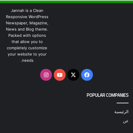
Jannah is a Clean
Responsive WordPress
Newspaper, Magazine,
News and Blog theme.
Packed with options
that allow you to
completely customize
your website to your
needs.
‫X
فيسبوك
‫YouTube
انستقرام
POPULAR COMPANIES
الرئيسية
عن