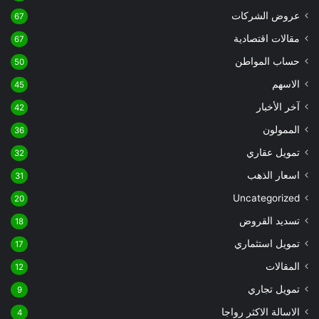
عروض الشركات
67
مقالات اقتصادية
67
حساب المواطن
50
الاسهم
45
آخر الأخبار
42
الممولون
36
تمويل عقاري
32
اسعار الذهب
31
Uncategorized
20
تسديد القروض
18
تمويل استثماري
17
المقالات
12
تمويل تجاري
9
الاسالة الاكثر رواجا
4