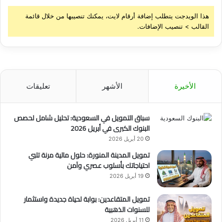
ي
ئ
هذا الويدجت يتطلب إضافة أرقام لايت، يمكنك تنصيبها من خلال قائمة
ة
ف
القالب > تنصيب الإضافات.
و
إ
إ
د
د
ا
ا
ر
ر
ي
ي
ة
الأخيرة
الأشهر
تعليقات
ة
و
ش
ف
ا
ن
سباق التمويل في السعودية: تحليل شامل لحصص
غ
ي
البنوك الكبرى في أبريل 2026
ر
ة
20 أبريل 2026
ة
ش
تمويل المدينة المنورة: حلول مالية مرنة تلبي
ا
احتياجاتك بأسلوب عصري وآمن
غ
ر
19 أبريل 2026
ة
تمويل المتقاعدين: بوابة لحياة جديدة واستثمار
للسنوات الذهبية
11 أبريل 2026