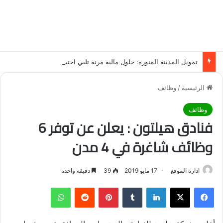
تمويل المدينة المنورة: حلول مالية مرنة تلبي احتياجاتك بأسلوب عصري وآمن
الرئيسية
/
وظائف
وظائف
فنادق هيلتون : يعلن عن توفر 6
وظائف شاغرة في 4 مدن
ادارة الموقع
17 مايو 2019
39
دقيقة واحدة
فيسبوك
‫X
لينكدإن
‏Tumblr
بينتيريست
‏Reddit
واتساب