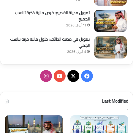
تمويل مدينة القصيم: فرص مالية ذكية تناسب
الجميع
11 أبريل 2026
تمويل في مدينة الطائف: حلول مالية مرنة تناسب
الجمي
4 أبريل 2026
ف
ا
ي
X
Y
ن
س
o
س
Last Modified
ب
u
ت
و
T
ق