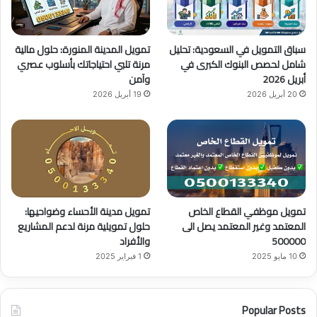
ك
u
ر
b
ا
سباق التمويل في السعودية: تحليل
تمويل المدينة المنورة: حلول مالية
e
م
شامل لحصص البنوك الكبرى في
مرنة تلبي احتياجاتك بأسلوب عصري
أبريل 2026
وآمن
20 أبريل 2026
19 أبريل 2026
تمويل موظفي القطاع الخاص
تمويل مدينة الأحساء وضواحيها:
المعتمد وغير المعتمد يصل الى
حلول تمويلية مرنة لدعم المشاريع
500000
والأفراد
10 مايو 2025
1 فبراير 2025
Popular Posts