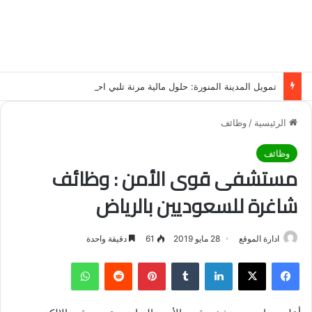
تمويل المدينة المنورة: حلول مالية مرنة تلبي احتياجاتك بأسلوب عصري وآمن
الرئيسية
/
وظائف
وظائف
مستشفى قوى الأمن : وظائف
شاغرة للسعوديين بالرياض
ادارة الموقع
28 مايو 2019
61
دقيقة واحدة
فيسبوك
‫X
لينكدإن
‏Tumblr
بينتيريست
‏Reddit
واتساب