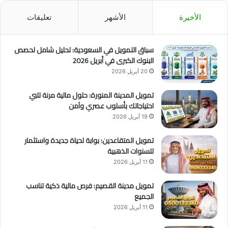
غ
ة
ر
ش
الأخيرة
الأشهر
تعليقات
ة
ا
غ
ر
سباق التمويل في السعودية: تحليل شامل لحصص
ة
البنوك الكبرى في أبريل 2026
20 أبريل 2026
تمويل المدينة المنورة: حلول مالية مرنة تلبي
احتياجاتك بأسلوب عصري وآمن
19 أبريل 2026
تمويل المتقاعدين: بوابة لحياة جديدة واستثمار
للسنوات الذهبية
11 أبريل 2026
تمويل مدينة القصيم: فرص مالية ذكية تناسب
الجميع
11 أبريل 2026