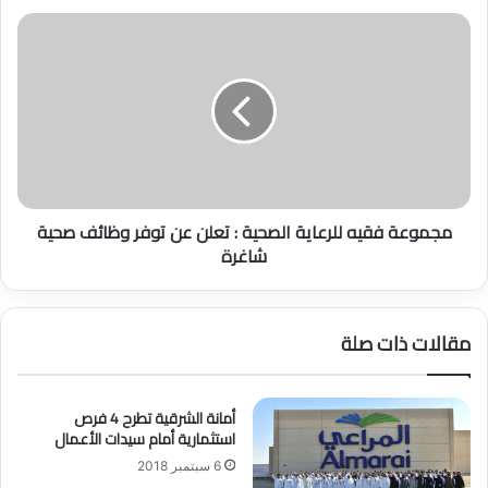
ب
م
د
ج
ا
م
ل
و
ل
ع
ه
ة
ا
ف
ل
ق
ج
ي
مجموعة فقيه للرعاية الصحية : تعلن عن توفر وظائف صحية
ا
ه
شاغرة
م
ل
ع
ل
ي
ر
:
ع
مقالات ذات صلة
ي
ا
ع
ي
ل
ة
ن
ا
أمانة الشرقية تطرح 4 فرص
ع
استثمارية أمام سيدات الأعمال
ل
ن
ص
6 سبتمبر 2018
ت
ح