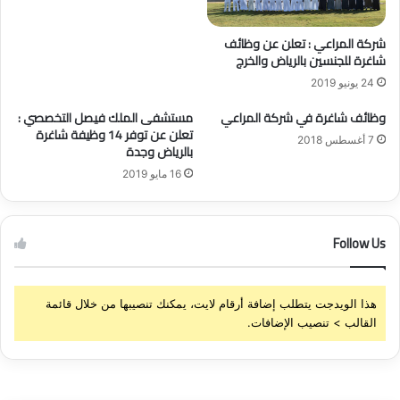
و
ي
ف
ة
شركة المراعي : تعلن عن وظائف
ر
:
شاغرة للجنسين بالرياض والخرج
و
ت
24 يونيو 2019
ظ
ع
ا
ل
وظائف شاغرة في شركة المراعي
مستشفى الملك فيصل التخصصي :
ئ
ن
تعلن عن توفر 14 وظيفة شاغرة
7 أغسطس 2018
ف
ع
بالرياض وجدة
ص
ن
16 مايو 2019
ح
ت
ي
و
ة
ف
و
Follow Us
ر
ه
و
ن
ظ
د
ا
هذا الويدجت يتطلب إضافة أرقام لايت، يمكنك تنصيبها من خلال قائمة
س
ئ
القالب > تنصيب الإضافات.
ي
ف
ة
ص
ش
ح
ا
ي