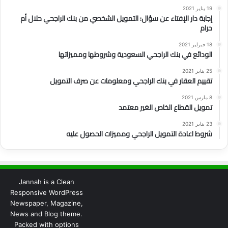
19 يناير 2021
إجابة دار الإفتاء عن سؤال: التمويل الشخصي من بنك الراجحي حلال أم
حرام
18 فبراير 2021
الودائع في بنك الراجحي السعودية وشروطها ومميزاتها
25 يناير 2021
تقييم العقار في بنك الراجحي ومعلومات عن صرف التمويل
8 مارس 2021
تمويل القطاع الخاص الغير معتمد
23 يناير 2021
شروط اعادة التمويل الراجحي ومميزات الحصول عليه
Jannah is a Clean
Responsive WordPress
Newspaper, Magazine,
News and Blog theme.
Packed with options