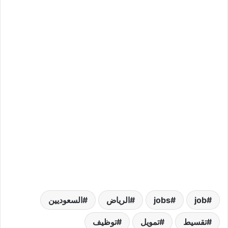
job
jobs
الرياض
السعوديين
تقسيط
تمويل
توظيف