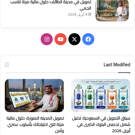
تمويل في مدينة الطائف: حلول مالية مرنة تناسب
الجمي
4 أبريل 2026
ف
ا
ي
X
Y
ن
س
o
س
Last Modified
ب
u
ت
و
T
ق
ك
u
ر
b
ا
سباق التمويل في السعودية: تحليل
تمويل المدينة المنورة: حلول مالية
e
م
شامل لحصص البنوك الكبرى في
مرنة تلبي احتياجاتك بأسلوب عصري
أبريل 2026
وآمن