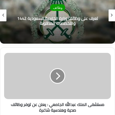
وظائف
تعرف على وظائف وزارة الخارجية السعودية 1442
والتخصصات المطلوبة
م
س
ت
ش
ف
ى
ا
ل
م
مستشفى الملك عبدالله الجامعي : يعلن عن توفر وظائف
ل
صحية وهندسية شاغرة
ك
ع