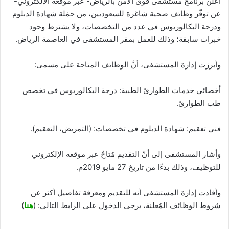
أعلن برنامج مستشفى قوى الأمن بالرياض- عبر موقعه الإلكتروني-
عن توفّر وظائف صحية شاغرة للسعوديين، من حمَلة شهادة الدبلوم
ودرجة البكالوريوس في عدد من التخصصات، ولا يشترط وجود
خبرات سابقة؛ وذلك للعمل بمقر المستشفى في العاصمة الرياض.
وأبرزت إدارة المستشفى، أنَّ الوظائف المتاحة على مسمى:
أخصائي خدمات الطوارئ الطبية: درجة البكالوريوس في تخصص
طب الطوارئ.
فني تعقيم: شهادة الدبلوم في تخصصات: (التمريض، التعقيم).
وأشار المستشفى إلى أنّ التقديم مُتاحٌ عبر موقعه الإلكتروني
للتوظيف، وذلك بدءًا من تاريخ 27 مايو 2019م.
وأفادت إدارة المستشفى أنه للتقديم ومعرفة تفاصيل أكثر عن
شروط الوظائف المُعلنة، يرجى الدخول على الرابط التالي: (
هنا
)