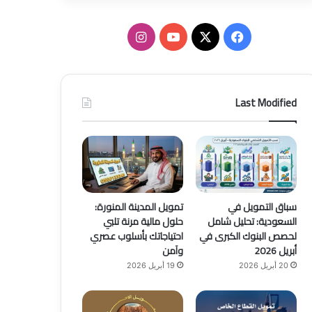
ف
ا
ي
X
Y
ن
س
o
س
Last Modified
ب
u
ت
و
T
ق
ك
u
ر
b
ا
سباق التمويل في
تمويل المدينة المنورة:
السعودية: تحليل شامل
حلول مالية مرنة تلبي
e
م
لحصص البنوك الكبرى في
احتياجاتك بأسلوب عصري
أبريل 2026
وآمن
20 أبريل 2026
19 أبريل 2026