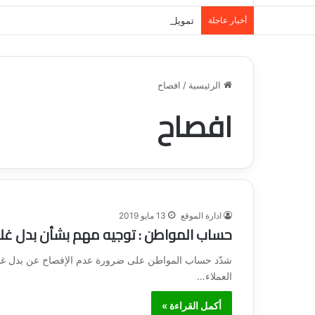
أخبار عاجلة
تمويل المدينة المنورة: حلول مالية مرنة تلبي احت
الرئيسية
/
افصاح
افصاح
ادارة الموقع
13 مايو 2019
حساب المواطن : توجيه مهم بشأن بدل غل
شدّد حساب المواطن على ضرورة عدم الإفصاح عن بدل غلا
العملاء…
أكمل القراءة »