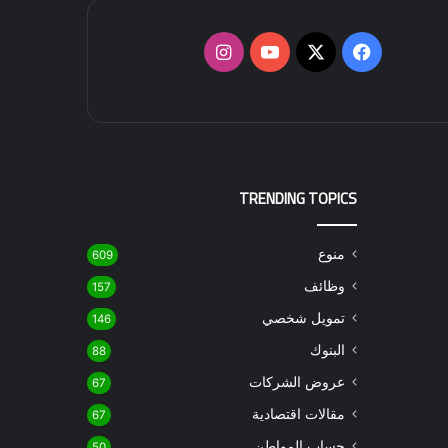
‫X
فيسبوك
‫YouTube
انستقرام
TRENDING TOPICS
منوع
609
وظائف
157
تمويل شخصي
146
البنوك
88
عروض الشركات
67
مقالات اقتصادية
67
حساب المواطن
50