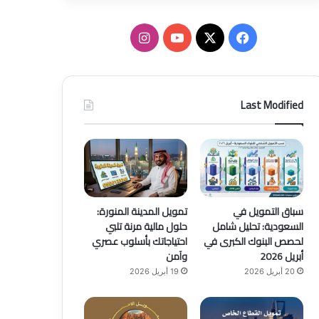
ف
ا
ي
X
Y
ن
س
o
س
Last Modified
ب
u
ت
و
T
ق
ك
u
ر
b
ا
سباق التمويل في
تمويل المدينة المنورة:
السعودية: تحليل شامل
حلول مالية مرنة تلبي
e
م
لحصص البنوك الكبرى في
احتياجاتك بأسلوب عصري
أبريل 2026
وآمن
20 أبريل 2026
19 أبريل 2026