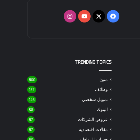
‫X
فيسبوك
‫YouTube
انستقرام
TRENDING TOPICS
منوع
609
وظائف
157
تمويل شخصي
146
البنوك
88
عروض الشركات
67
مقالات اقتصادية
67
حساب المواطن
50