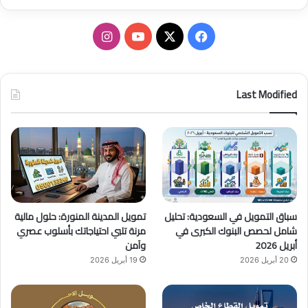
ف
ا
ي
X
Y
ن
س
o
س
Last Modified
ب
u
ت
و
T
ق
ك
u
ر
b
ا
سباق التمويل في السعودية: تحليل
تمويل المدينة المنورة: حلول مالية
e
م
شامل لحصص البنوك الكبرى في
مرنة تلبي احتياجاتك بأسلوب عصري
أبريل 2026
وآمن
20 أبريل 2026
19 أبريل 2026