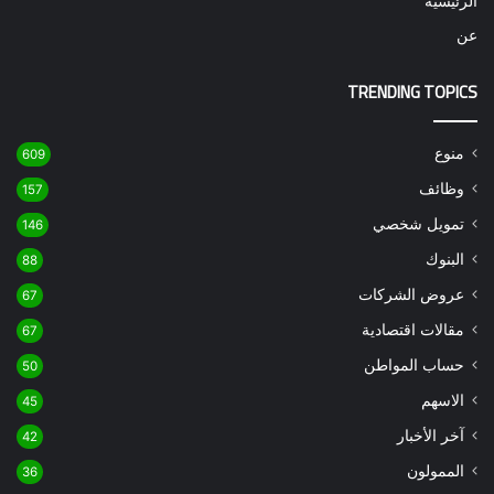
الرئيسية
عن
TRENDING TOPICS
منوع
609
وظائف
157
تمويل شخصي
146
البنوك
88
عروض الشركات
67
مقالات اقتصادية
67
حساب المواطن
50
الاسهم
45
آخر الأخبار
42
الممولون
36