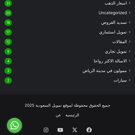
اسعار الذهب
31
Uncategorized
20
تسديد القروض
18
تمويل استثماري
17
المقالات
12
تمويل تجاري
9
الاسالة الاكثر رواجا
4
ممولون في مدينة الرياض
3
سيارات
2
جميع الحقوق محفوظة لموقع تمويل السعودية 2025
الرئيسية
عن
فيسبوك
‫X
‫YouTube
انستقرام