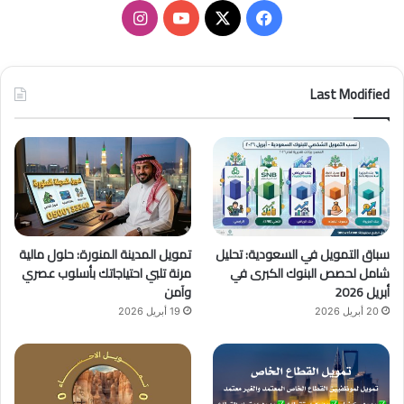
ف
ا
ي
X
Y
ن
س
o
س
Last Modified
ب
u
ت
و
T
ق
ك
u
ر
b
ا
سباق التمويل في السعودية: تحليل
تمويل المدينة المنورة: حلول مالية
e
م
شامل لحصص البنوك الكبرى في
مرنة تلبي احتياجاتك بأسلوب عصري
أبريل 2026
وآمن
20 أبريل 2026
19 أبريل 2026