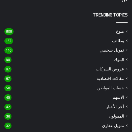
TRENDING TOPICS
منوع
609
وظائف
157
تمويل شخصي
146
البنوك
88
عروض الشركات
67
مقالات اقتصادية
67
حساب المواطن
50
الاسهم
45
آخر الأخبار
42
الممولون
36
تمويل عقاري
32