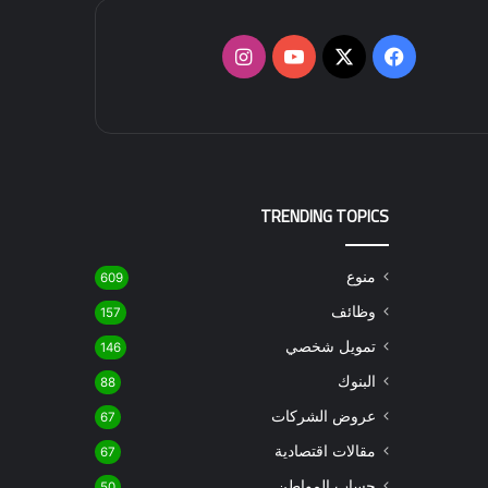
‫X
فيسبوك
‫YouTube
انستقرام
TRENDING TOPICS
منوع
609
وظائف
157
تمويل شخصي
146
البنوك
88
عروض الشركات
67
مقالات اقتصادية
67
حساب المواطن
50