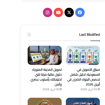
ف
ا
ي
X
Y
ن
س
o
س
Last Modified
ب
u
ت
و
T
ق
ك
u
ر
b
ا
سباق التمويل في
تمويل المدينة المنورة:
السعودية: تحليل شامل
حلول مالية مرنة تلبي
e
م
لحصص البنوك الكبرى في
احتياجاتك بأسلوب عصري
أبريل 2026
وآمن
20 أبريل 2026
19 أبريل 2026