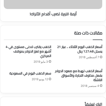
ا
ي
ل
ر
أزمة الليرة تضرب أقدام الأتراك!
س
ة
ع
ت
و
ض
د
ر
مقالات ذات صلة
ي
ب
ة
أ
م
ق
أسعار الذهب اليوم الثلاثاء .. عيار 21
الذهب يقترب لادنى مستوى في 4
ن
د
يسجل 127.48 ريال
أشهر مع تعزز الدولار بموقف
ا
ا
المركزي
7 أغسطس 2018
ل
م
3 مايو 2019
ن
ا
ف
ل
أسعار الذهب تهبط مع صعود الدولار
سعر الذهب اليوم في السعودية
ط
أ
بفعل مخاوف التجارة والأسواق
ي
ت
الناشئة
12 يونيو 2019
ع
ر
4 سبتمبر 2018
ك
ا
س
ك
ق
!
و
اترك تعليقاً