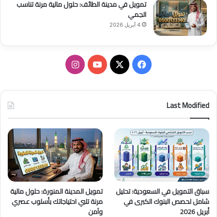
تمويل في مدينة الطائف: حلول مالية مرنة تناسب
الجمي
4 أبريل 2026
ف
ا
ي
X
Y
ن
س
o
س
Last Modified
ب
u
ت
و
T
ق
ك
u
ر
b
ا
سباق التمويل في السعودية: تحليل
تمويل المدينة المنورة: حلول مالية
e
م
شامل لحصص البنوك الكبرى في
مرنة تلبي احتياجاتك بأسلوب عصري
أبريل 2026
وآمن