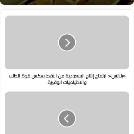
«
ب
ل
ا
ت
س
»
:
ا
«بلاتس»: ارتفاع إنتاج السعودية من النفط يعكس قوة الطلب
ر
والاحتياطيات الوفيرة
ت
ف
ا
أ
ع
ز
إ
م
ن
ة
ت
ا
ا
ل
ج
ل