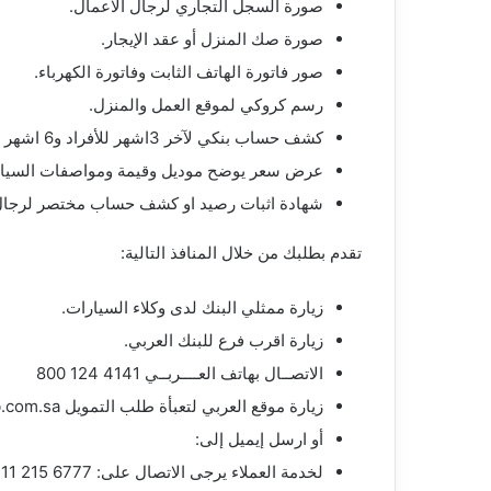
صورة السجل التجاري لرجال الاعمال.
صورة صك المنزل أو عقد الإيجار.
صور فاتورة الهاتف الثابت وفاتورة الكهرباء.
رسم كروكي لموقع العمل والمنزل.
كشف حساب بنكي لآخر 3اشهر للأفراد و6 اشهر لرجال الاعمال.
عرض سعر يوضح موديل وقيمة ومواصفات السيار
شهادة اثبات رصيد او كشف حساب مختصر لرجال 
تقدم بطلبك من خلال المنافذ التالية:
زيارة ممثلي البنك لدى وكلاء السيارات.
زيارة اقرب فرع للبنك العربي.
الاتصــال بهاتف العــــربــي 4141 124 800
زيارة موقع العربي لتعبأة طلب التمويل www.anb.com.sa
أو ارسل إيميل إلى:
لخدمة العملاء يرجى الاتصال على:
11 215 6777