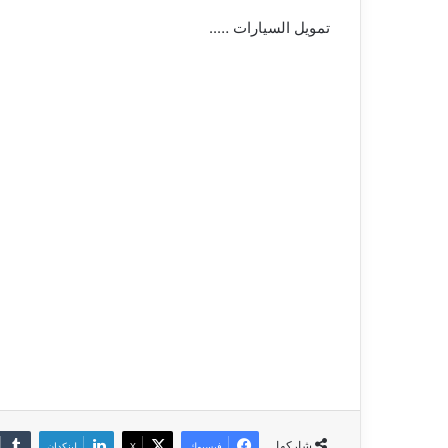
تمويل السيارات …..
شاركها
فيسبوك
‫X
لينكدإن