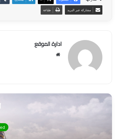
مشاركة عبر البريد
طباعة
ادارة الموقع
موق
ع
الوي
ب
أ
zed