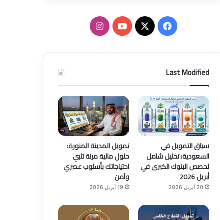
ف
ا
ي
X
Y
ن
س
o
س
Last Modified
ب
u
ت
و
T
ق
ك
u
ر
b
ا
سباق التمويل في
تمويل المدينة المنورة:
السعودية: تحليل شامل
حلول مالية مرنة تلبي
e
م
لحصص البنوك الكبرى في
احتياجاتك بأسلوب عصري
أبريل 2026
وآمن
20 أبريل 2026
19 أبريل 2026