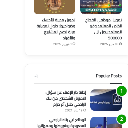
تمويل موظفي القطاع
تمويل مدينة الأحساء
الخاص المعتمد وغير
وضواحيها: حلول تمويلية
المعتمد يصل الى
مرنة لدعم المشاريع
500000
والأفراد
10 مايو 2025
1 فبراير 2025
Popular Posts
إجابة دار الإفتاء عن سؤال:
التمويل الشخصي من بنك
الراجحي حلال أم حرام
19 يناير 2021
الودائع في بنك الراجحي
السعودية وشروطها ومميزاتها