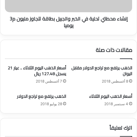
و
ط
ا
ت
إنشاء محطتي تحلية في الخبر والجبيل بطاقة تتجاوز مليون م3
ء
ي
يوميا
ا
ت
ل
ح
س
ل
ي
ي
مقالات ذات صلة
ا
ة
ح
ف
ي
ي
الذهب يرتفع مع تراجع الدولار مقابل
أسعار الذهب اليوم الثلاثاء .. عيار 21
ف
ا
اليوان
يسجل 127.48 ريال
ي
ل
8 أغسطس 2018
7 أغسطس 2018
ا
خ
ل
ب
س
أسعار الذهب اليوم الثلاثاء
الذهب يرتفع مع تراجع الدولار
ر
ع
و
4 سبتمبر 2018
28 يوليو 2018
و
ا
د
ل
ي
ج
اترك تعليقاً
ة
ب
ت
ي