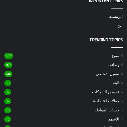
IMPORTANT LINKS
الرئيسية
عن
TRENDING TOPICS
منوع
609
وظائف
157
تمويل شخصي
146
البنوك
88
عروض الشركات
67
مقالات اقتصادية
67
حساب المواطن
50
الاسهم
45