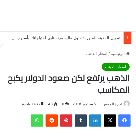
تمويل المدينة المنورة: حلول مالية مرنة تلبي احتياجاتك بأسلوب عصري وآمن
الرئيسية
/
اسعار الذهب
اسعار الذهب
الذهب يرتفع لكن صعود الدولار يكبح
المكاسب
ادارة الموقع
5 سبتمبر 2018
0
43
دقيقة واحدة
فيسبوك
‫X
لينكدإن
‏Tumblr
بينتيريست
‏Reddit
واتساب