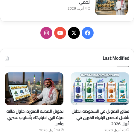
الجمي
4 أبريل 2026
ف
ا
ي
X
Y
ن
س
o
س
Last Modified
ب
u
ت
و
T
ق
ك
u
ر
b
ا
سباق التمويل في السعودية: تحليل
تمويل المدينة المنورة: حلول مالية
e
م
شامل لحصص البنوك الكبرى في
مرنة تلبي احتياجاتك بأسلوب عصري
أبريل 2026
وآمن
20 أبريل 2026
19 أبريل 2026