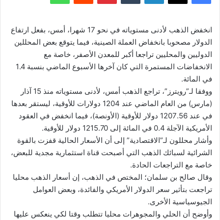
انخفض الذهب لأدنى مستوياته في نحو 17 شهرا، أمس، بفعل ارتفاع
الدولار مصحوبا بانخفاض العملة الصينية، فيما يتوقع بعض المحللين
الدوليين والمحليين تراجعا أكبر للمعدن الأصفر، خاصة مع
الانخفاضات المستمرة التي كان آخرها الأسبوع الماضي بنسبة 1.4
في المائة.
ووفقا لـ”رويترز”، تراجع الذهب أمس، لأدنى مستوياته منذ 15 آذار
(مارس) من العام الماضي عند 1204 دولارات للأوقية، ليستقر بعدها
في عند 1207.56 دولار للأوقية (الأونصة)، فيما انخفض في العقود
الأمريكية الآجلة 0.4 في المائة إلى 1215.70 دولار للأوقية.
وأشار محللون لـ”الاقتصادية” إلى أن الأسعار الحالية قفزت بالقوة
الشرائية لسبائك الذهب التي أصبحت قناة استثمارية مجدية للبعض،
خاصة مع التراجعات الحادة.
وقال صالح بن سلمان؛ المختص في الذهب، إن أسعار الذهب محليا
تراجعت بتأثير سعر الدولار الأمريكي والفائدة، وبعض العوامل
الجيوسياسية الأخرى.
وأوضح أن الحلي والمجوهرات محليا تتطلب وقتا لكي ينعكس عليها