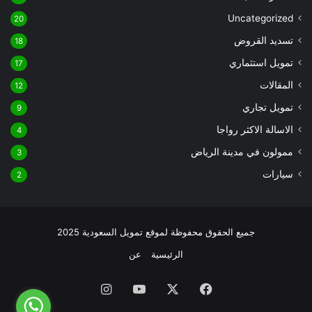
Uncategorized
20
تسديد القروض
18
تمويل استثماري
17
المقالات
12
تمويل تجاري
9
الاسالة الاكثر رواجا
4
ممولون في مدينة الرياض
3
سيارات
2
جميع الحقوق محفوظة لموقع تمويل السعودية 2025
الرئيسية
عن
فيسبوك
‫X
‫YouTube
انستقرام