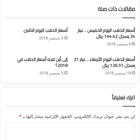
ل
ر
مقالات ذات صلة
م
ا
ز
ل
و
ع
ر
أسعار الذهب اليوم الخميس .. عيار
أسعار الذهب اليوم الاثنين
م
24 يسجل 144.42 ريال
ة
ل
3 سبتمبر 2018
"
ب
6 سبتمبر 2018
ف
ش
ي
أ
أسعار الذهب اليوم الأربعاء .. عيار 21
إلى أين تتجه أسعار الذهب في
ا
ن
يسجل 126.51 ريال
2018؟
ل
ت
19 سبتمبر 2018
5 سبتمبر 2018
ك
ع
و
و
ي
ي
ت
ض
اترك تعليقاً
ا
ت
ا
لن يتم نشر عنوان بريدك الإلكتروني.
الحقول الإلزامية مشار إليها بـ
*
ل
ا
م
ع
ل