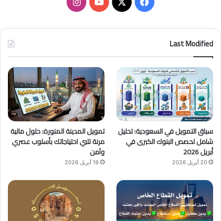
ف
ا
ي
X
Y
ن
س
o
س
Last Modified
ب
u
ت
و
T
ق
ك
u
ر
b
ا
سباق التمويل في السعودية: تحليل
تمويل المدينة المنورة: حلول مالية
e
م
شامل لحصص البنوك الكبرى في
مرنة تلبي احتياجاتك بأسلوب عصري
أبريل 2026
وآمن
20 أبريل 2026
19 أبريل 2026