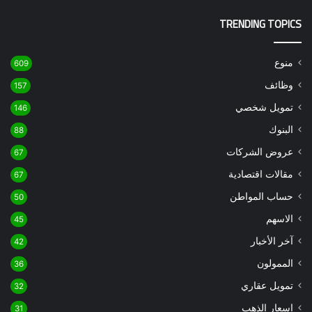
TRENDING TOPICS
منوع
609
وظائف
157
تمويل شخصي
146
البنوك
88
عروض الشركات
67
مقالات اقتصادية
67
حساب المواطن
50
الاسهم
45
آخر الأخبار
42
الممولون
36
تمويل عقاري
32
اسعار الذهب
31