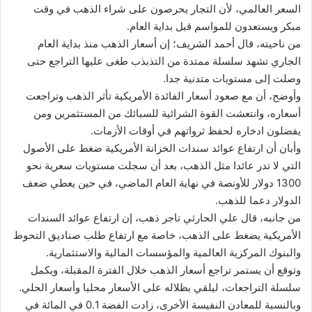
السعر العالمي، لأن التجار يحرصون على شراء الذهب في وقت
مبكر ويستعدون للمواسم قبل بداية العام.
من ناحيته، قال أحمد الشريف؛ إن أسعار الذهب منذ بداية العام
الجاري تشهد سلسلة ممتدة من التذبذب طغى عليها التراجع حتى
وصلت إلى مستويات متدنية جدا.
وأوضح، أن مع صعود أسعار الفائدة الأمريكية تأثر الذهب وتراجعت
أسعاره، وانتعشت القوة الشرائية للسبائك من المستثمرين ومن
يفضلون ادخاره لحفظ ثرواتهم في أوقات الأزمات.
وأبان أن ارتفاع عوائد سندات الخزانة الأمريكية ضغط على الأصول
التي لا تدر عائدا مثل الذهب، بعد أن سجلت مستويات سعرية نحو
1300 دولار للأونصة في نهاية العام الماضي، في حين يعطي ضعف
الدولار دعما للذهب.
من جانبه، قال علي الحارثي تاجر ذهب، إن ارتفاع عوائد السندات
الأمريكية يضغط على الذهب، خاصة مع ارتفاع طلب صناديق التحوط
والبنوك المركزية العالمية والمؤسسات المالية والاستثمارية.
وتوقع أن يستمر تراجع أسعار الذهب خلال الفترة المقبلة، ويكمل
سلسلة التراجعات، ليلقي بظلاله على الأسعار محليا وأسعار الحلي.
وبالنسبة للمعادن النفيسة الأخرى، زادت الفضة 0.1 في المائة في