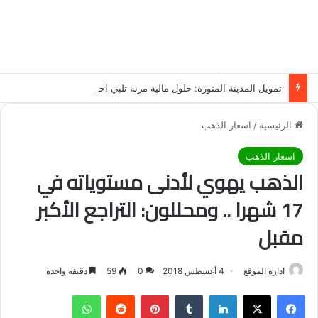
تمويل المدينة المنورة: حلول مالية مرنة تلبي احتياجاتك بأسلوب عصري وآمن
الرئيسية
/
اسعار الذهب
اسعار الذهب
الذهب يهوي لأدنى مستوياته في
17 شهرا .. ومحللون: التراجع الأكبر
مقبل
ادارة الموقع
4 أغسطس 2018
0
59
دقيقة واحدة
فيسبوك
‫X
لينكدإن
‏Tumblr
بينتيريست
‏Reddit
واتساب