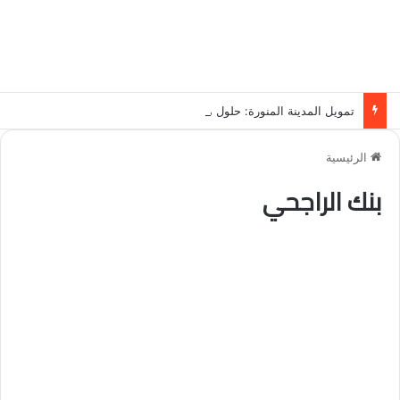
تمويل المدينة المنورة: حلول مالية مرنة تلبي احتياجاتك بأسلوب عصري وآمن
الرئيسية
بنك الراجحي