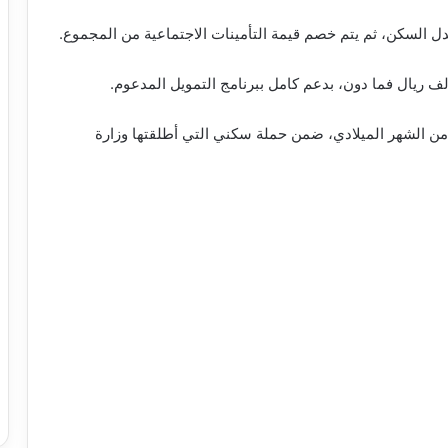
ل السكن، ثم يتم خصم قيمة التأمينات الاجتماعية من المجموع.
كّد الصندوق أنّه مستمر في ضخ 7700 قرض، كل 15 من الشهر الميلادي، ضمن حملة سكني التي أطلقتها وزارة