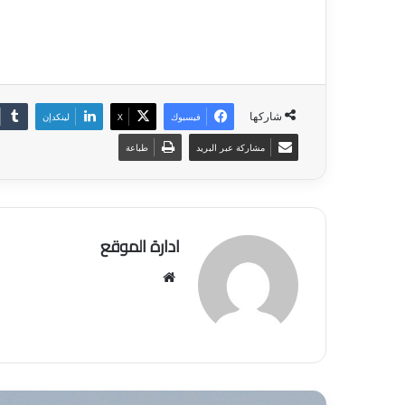
شاركها
فيسبوك
‫X
لينكدإن
مشاركة عبر البريد
طباعة
ادارة الموقع
موق
ع
الوي
ب