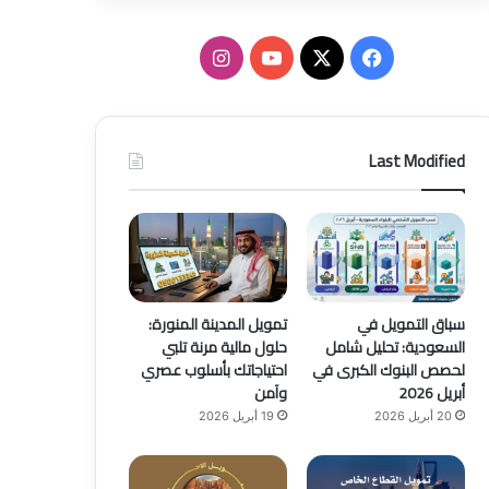
ف
ا
ي
X
Y
ن
س
o
س
Last Modified
ب
u
ت
و
T
ق
ك
u
ر
b
ا
سباق التمويل في
تمويل المدينة المنورة:
السعودية: تحليل شامل
حلول مالية مرنة تلبي
e
م
لحصص البنوك الكبرى في
احتياجاتك بأسلوب عصري
أبريل 2026
وآمن
20 أبريل 2026
19 أبريل 2026