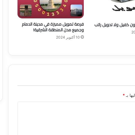
ي
ة
"
ت
فرصة تمويل مميزة في مدينة الدمام
ن كفيل ولا تحويل راتب
ر
وجميع مدن المنطقة الشرقية!
ب
10 أكتوبر 2024
ح
4
3
7
م
ل
ي
و
ن
ر
يها بـ
*
ي
ا
ل
ف
ي
ا