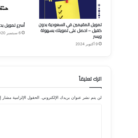
ة
ل
ـ
2
تمويل المقيمين في السعودية بدون
أسرع تمويل بدو
.
كفيل – احصل على تمويلك بسهولة
2
6 سبتمبر 2020
ويسر
5
9 أكتوبر 2024
ر
ي
ا
ل
ب
اترك تعليقاً
ز
ي
ا
د
لن يتم نشر عنوان بريدك الإلكتروني.
الحقول الإلزامية مشار إل
ة
ا
5
0
ل
%
ت
ع