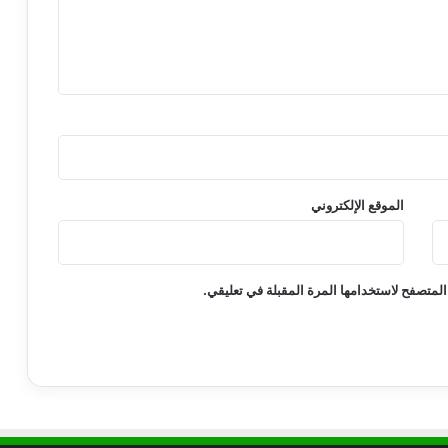
ل
ـ
9
أ
ش
ه
ر
ا
ل
أ
الموقع الإلكتروني
و
ل
ى
م
المتصفح لاستخدامها المرة المقبلة في تعليقي.
ن
2
0
1
7