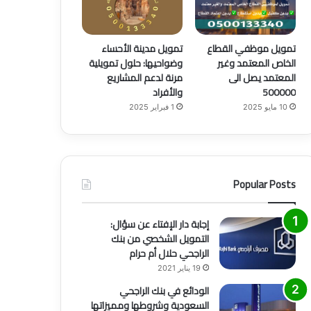
تمويل موظفي القطاع
تمويل مدينة الأحساء
الخاص المعتمد وغير
وضواحيها: حلول تمويلية
آخر الأخبار
المعتمد يصل الى
مرنة لدعم المشاريع
500000
والأفراد
7 أبريل 2025
نائب وزير السياحة: الفعاليات ال
10 مايو 2025
1 فبراير 2025
استقطبت 14 مليون سائح أنفقوا 22 مليار ريال
Popular Posts
إجابة دار الإفتاء عن سؤال:
التمويل الشخصي من بنك
الراجحي حلال أم حرام
19 يناير 2021
الودائع في بنك الراجحي
السعودية وشروطها ومميزاتها