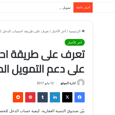
أخبار عاجلة
تمويل المدينة المنورة: حلول مالية مرنة تلبي احت
الرئيسية
/
آخر الأخبار
/
تعرف على طريقة احتساب الدخل لل
آخر الأخبار
تعرف على طريقة اح
على دعم التمويل ال
ادارة الموقع
12 مايو 2017
فيسبوك
‫X
لينكدإن
‏Tumblr
بينتيريست
‏Reddit
بيّن صندوق التنمية العقارية، كيفية حساب الدخل للحص