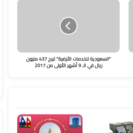
"
ا
ل
س
ع
و
د
ي
ة
"السعودية للخدمات الأرضية" تربح 437 مليون
ل
ريال في الـ 9 أشهر الأولى من 2017
ل
خ
د
م
ا
ت
ا
ل
أ
ر
ض