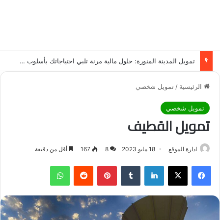
تمويل المدينة المنورة: حلول مالية مرنة تلبي احتياجاتك بأسلوب عصري وآمن
الرئيسية
/
تمويل شخصي
تمويل شخصي
تمويل القطيف
ادارة الموقع
18 مايو 2023
8
167
أقل من دقيقة
فيسبوك
‫X
لينكدإن
‏Tumblr
بينتيريست
‏Reddit
واتساب