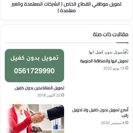
تمويل موظفي القطاع الخاص ( الشركات المعتمدة والغير
ي
معتمدة )
ا
ل
ق
ط
مقالات ذات صلة
ا
ع
ا
ل
خ
تمويل ابها والمنظقة الجنوبية
ا
13 يونيو 2022
ص
(
ا
تمويل المتقاعدين بدون كفيل
ل
22 أكتوبر 2018
ش
ر
أسرع تمويل بدون كفيل ولا تحويل
ك
راتب
ا
ت
6 سبتمبر 2020
ا