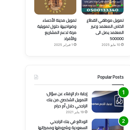
تمويل موظفي القطاع
تمويل مدينة الأحساء
الخاص المعتمد وغير
وضواحيها: حلول تمويلية
المعتمد يصل الى
مرنة لدعم المشاريع
500000
والأفراد
10 مايو 2025
1 فبراير 2025
Popular Posts
إجابة دار الإفتاء عن سؤال:
التمويل الشخصي من بنك
الراجحي حلال أم حرام
19 يناير 2021
الودائع في بنك الراجحي
السعودية وشروطها ومميزاتها