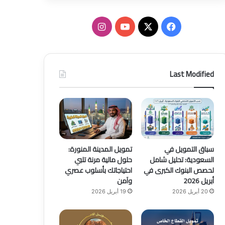
ف
ا
ي
X
Y
ن
س
o
س
Last Modified
ب
u
ت
و
T
ق
ك
u
ر
b
ا
سباق التمويل في
تمويل المدينة المنورة:
السعودية: تحليل شامل
حلول مالية مرنة تلبي
e
م
لحصص البنوك الكبرى في
احتياجاتك بأسلوب عصري
أبريل 2026
وآمن
20 أبريل 2026
19 أبريل 2026