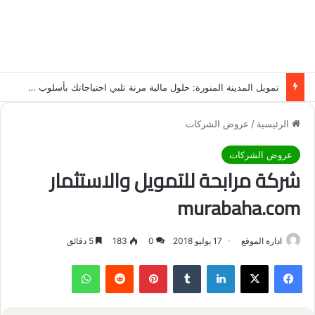
تمويل المدينة المنورة: حلول مالية مرنة تلبي احتياجاتك بأسلوب عصري وآمن
الرئيسية
/
عروض الشركات
عروض الشركات
شركة مرابحة للتمويل والاستثمار
murabaha.com
ادارة الموقع
17 يوليو 2018
0
183
5 دقائق
فيسبوك
‫X
لينكدإن
‏Tumblr
بينتيريست
‏Reddit
واتساب