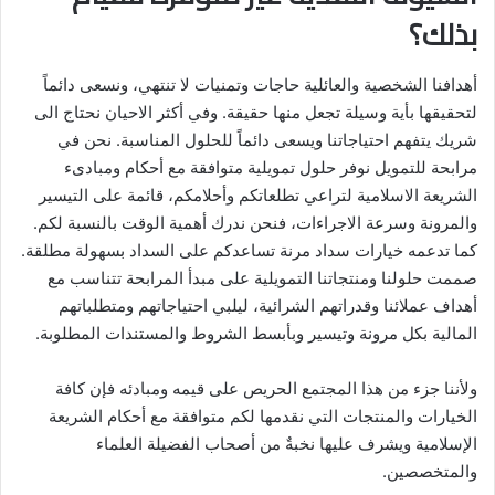
بذلك؟
أهدافنا الشخصية والعائلية حاجات وتمنيات لا تنتهي، ونسعى دائماً
لتحقيقها بأية وسيلة تجعل منها حقيقة. وفي أكثر الاحيان نحتاج الى
شريك يتفهم احتياجاتنا ويسعى دائماً للحلول المناسبة. نحن في
مرابحة للتمويل نوفر حلول تمويلية متوافقة مع أحكام ومبادىء
الشريعة الاسلامية لتراعي تطلعاتكم وأحلامكم، قائمة على التيسير
والمرونة وسرعة الاجراءات، فنحن ندرك أهمية الوقت بالنسبة لكم.
كما تدعمه خيارات سداد مرنة تساعدكم على السداد بسهولة مطلقة.
صممت حلولنا ومنتجاتنا التمويلية على مبدأ المرابحة تتناسب مع
أهداف عملائنا وقدراتهم الشرائية، ليلبي احتياجاتهم ومتطلباتهم
المالية بكل مرونة وتيسير وبأبسط الشروط والمستندات المطلوبة.
ولأننا جزء من هذا المجتمع الحريص على قيمه ومبادئه فإن كافة
الخيارات والمنتجات التي نقدمها لكم متوافقة مع أحكام الشريعة
الإسلامية ويشرف عليها نخبةٌ من أصحاب الفضيلة العلماء
والمتخصصين.