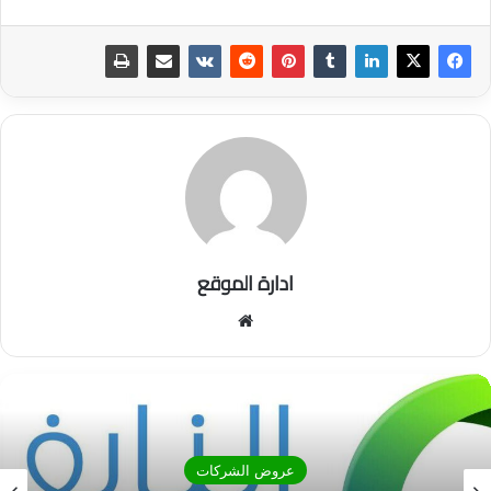
ادارة الموقع
موق
ع
الوي
ب
تمويل شخصي