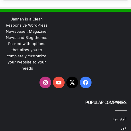
Jannah is a Clean
Responsive WordPress
Newspaper, Magazine,
News and Blog theme.
Packed with options
that allow you to
completely customize
your website to your
needs.
‫X
فيسبوك
‫YouTube
انستقرام
POPULAR COMPANIES
الرئيسية
عن