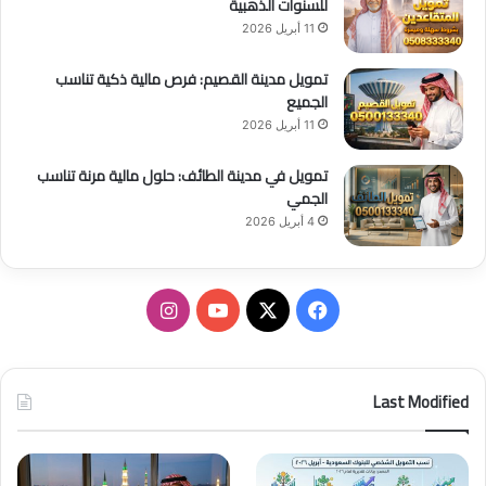
للسنوات الذهبية
11 أبريل 2026
تمويل مدينة القصيم: فرص مالية ذكية تناسب
الجميع
11 أبريل 2026
تمويل في مدينة الطائف: حلول مالية مرنة تناسب
الجمي
4 أبريل 2026
ف
ا
ي
X
Y
ن
س
o
س
Last Modified
ب
u
ت
و
T
ق