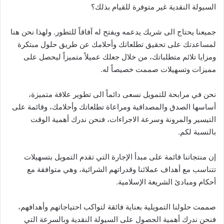
السيولة النقدية غير متوفرة للقيام بذلك؟
جميعنا يحتاج الى شريك يدعمه ويفتح له آفاقاً للتطور. ولهذا نحن هنا
لمساعدتك على تحقيق تطلعاتك وأحلامك عن طريق حلول مبتكرة
ومزايا تلائم متطلباتك، من خلال جعلك عميلاً متميزاً ليحصل على
مميزات وتسهيلات صممت خصيصاً له.
نحن في مرابحة للتمويل نسعى دائماً الى تطوير علاقة متميزة،
أساسها الصدق والمصداقية ومراعاة تطلعاتك وأحلامك، وقائمة على
التيسير والمرونة وسرعة الاجراءات، فنحن ندرك أهمية الوقت
بالنسبة لكم.
إن منتجاتنا قائمة على مبدأ الإجارة التي تقدم التمويل بتسهيلات
تتناسب مع أهداف عملائنا وقدراتهم الشرائية، وهي متوافقة مع
أحكام ومبادئ الشريعة الإسلامية.
صممت حلولنا التمويلية بعناية فائقة لتواكب احتياجاتهم وأهدافهم،
فنحن ندرك أهمية الحصول على السيولة النقدية وبالسرعة التي