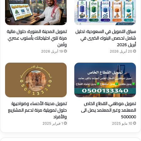
ك
u
ر
b
ا
سباق التمويل في السعودية: تحليل
تمويل المدينة المنورة: حلول مالية
e
م
شامل لحصص البنوك الكبرى في
مرنة تلبي احتياجاتك بأسلوب عصري
أبريل 2026
وآمن
20 أبريل 2026
19 أبريل 2026
تمويل موظفي القطاع الخاص
تمويل مدينة الأحساء وضواحيها:
المعتمد وغير المعتمد يصل الى
حلول تمويلية مرنة لدعم المشاريع
500000
والأفراد
10 مايو 2025
1 فبراير 2025