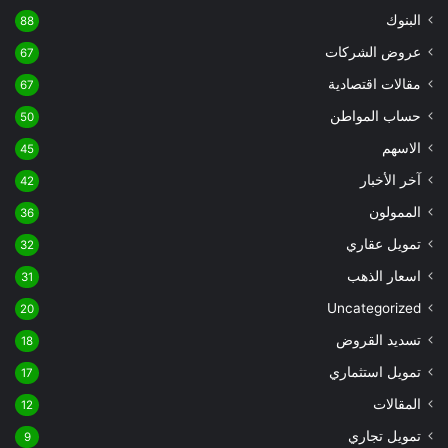
البنوك
88
عروض الشركات
67
مقالات اقتصادية
67
حساب المواطن
50
الاسهم
45
آخر الأخبار
42
الممولون
36
تمويل عقاري
32
اسعار الذهب
31
Uncategorized
20
تسديد القروض
18
تمويل استثماري
17
المقالات
12
تمويل تجاري
9