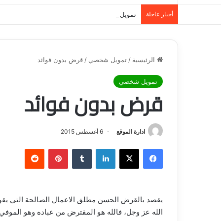
أخبار عاجلة
تمويل المدينة المنورة: حلول مالية مرنة تلبي احت
الرئيسية
/
تمويل شخصي
/
قرض بدون فوائد
تمويل شخصي
قرض بدون فوائد
ادارة الموقع
6 أغسطس 2015
فيسبوك
‫X
لينكدإن
‏Tumblr
بينتيريست
‏Reddit
يقصد بالقرض الحسن مطلق الاعمال الصالحة التي يقوم 
الله عز وجل، فالله هو المقترض من عباده وهو الموف