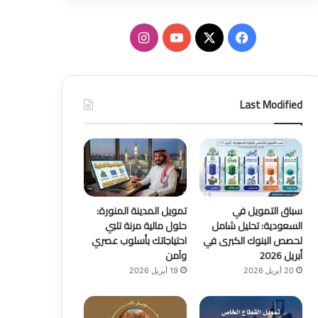
ف
ا
ي
X
Y
ن
س
o
س
Last Modified
ب
u
ت
و
T
ق
ك
u
ر
b
ا
سباق التمويل في
تمويل المدينة المنورة:
السعودية: تحليل شامل
حلول مالية مرنة تلبي
e
م
لحصص البنوك الكبرى في
احتياجاتك بأسلوب عصري
أبريل 2026
وآمن
20 أبريل 2026
19 أبريل 2026