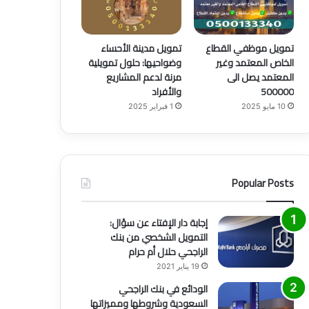
تمويل موظفي القطاع
تمويل مدينة الأحساء
الخاص المعتمد وغير
وضواحيها: حلول تمويلية
المعتمد يصل الى
مرنة لدعم المشاريع
500000
والأفراد
10 مايو 2025
1 فبراير 2025
Popular Posts
إجابة دار الإفتاء عن سؤال:
التمويل الشخصي من بنك
الراجحي حلال أم حرام
19 يناير 2021
الودائع في بنك الراجحي
السعودية وشروطها ومميزاتها