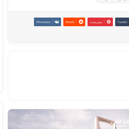
بينتيريست
قرأ التالي