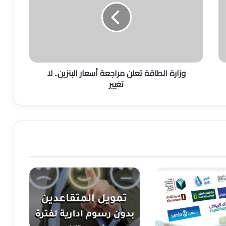
ر
ة
ا
ل
ط
ا
وزارة الطاقة تعلن مراجعة أسعار البنزين.. لا
ق
تغيير
ة
ت
ع
ل
ن
م
ر
ا
ج
ع
ة
أ
س
ع