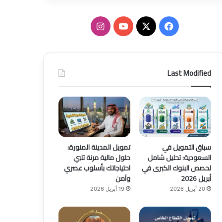
ف
ا
ي
X
Y
ن
س
o
س
Last Modified
ب
u
ت
و
T
ق
ك
u
ر
b
ا
سباق التمويل في
تمويل المدينة المنورة:
السعودية: تحليل شامل
حلول مالية مرنة تلبي
e
م
لحصص البنوك الكبرى في
احتياجاتك بأسلوب عصري
أبريل 2026
وآمن
20 أبريل 2026
19 أبريل 2026