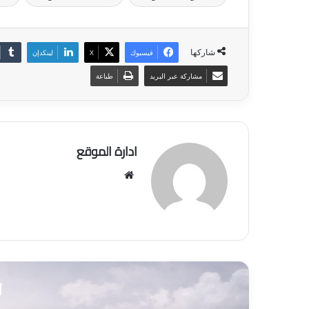
شاركها
فيسبوك
‫X
لينكدإن
مشاركة عبر البريد
طباعة
ادارة الموقع
موق
ع
الوي
ب
أ