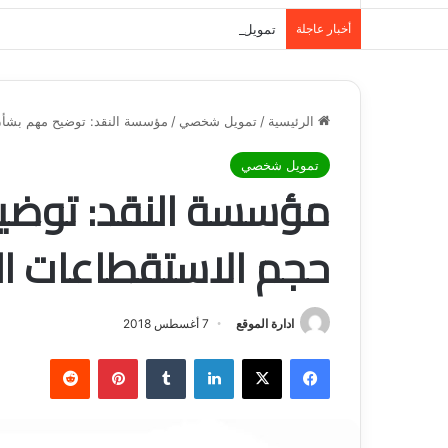
أخبار عاجلة
تمويل المدينة المنورة: حلول مالية مرنة تلبي احت
الرئيسية
/
تمويل شخصي
/
مؤسسة النقد: توضيح مهم بشأن
تمويل شخصي
مؤسسة النقد: توضي
حجم الاستقطاعات ال
ادارة الموقع
7 أغسطس 2018
فيسبوك
‫X
لينكدإن
‏Tumblr
بينتيريست
‏Reddit