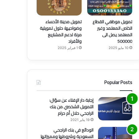
تمويل موظفي القطاع
تمويل مدينة الأحساء
الخاص المعتمد وغير
وضواحيها: حلول تمويلية
المعتمد يصل الى
مرنة لدعم المشاريع
500000
والأفراد
10 مايو 2025
1 فبراير 2025
Popular Posts
إجابة دار الإفتاء عن سؤال:
التمويل الشخصي من بنك
الراجحي حلال أم حرام
19 يناير 2021
الودائع في بنك الراجحي
السعودية وشروطها ومميزاتها