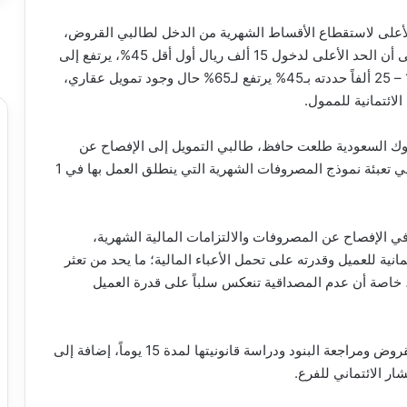
أعلى لاستقطاع الأقساط الشهرية من الدخل لطالبي القروض،
مقسمة على 3 شرائح وفقاً لدخل المقترض، مشيرة إلى أن الحد الأعلى لدخول 15 ألف ريال أول أقل 45%، يرتفع إلى
55% حال وجود تمويل عقاري، بينما في الدخول من 15 – 25 ألفاً حددته بـ45% يرتفع لـ65% حال وجود تمويل عقاري،
نوك السعودية طلعت حافظ، طالبي التمويل إلى الإفصاح عن
مصروفاتهم الشهرية، مشدداً على مصداقية المقترض في تعبئة نموذج المصروفات الشهرية التي ينطلق العمل بها في 1
ي الإفصاح عن المصروفات والالتزامات المالية الشهرية،
نية للعميل وقدرته على تحمل الأعباء المالية؛ ما يحد من تعثر
خاصة أن عدم المصداقية تنعكس سلباً على قدرة العميل
وأضاف أنه تم منح العميل الفرصة الكافية لاستيعاب القروض ومراجعة البنود ودراسة قانونيتها لمدة 15 يوماً، إضافة إلى