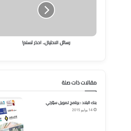
ئ
ل
ا
ل
ا
ح
رسائل الاحتيال.. احذر تسلم!
ت
ي
ا
ل
.
.
ا
مقالات ذات صلة
ح
ذ
ر
بنك البلاد : برنامج تمويل سيّارتي
ت
س
14 يوليو 2015
ل
م
!