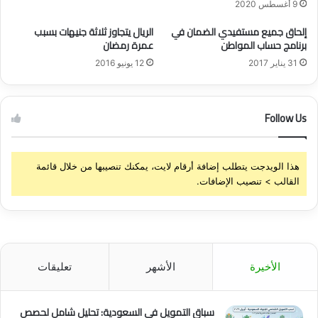
ا
ك
9 أغسطس 2020
ل
ف
إلحاق جميع مستفيدي الضمان في
الريال يتجاوز ثلاثة جنيهات بسبب
ا
ي
برنامج حساب المواطن
عمرة رمضان
ج
ل
ن
31 يناير 2017
12 يونيو 2016
ب
ي
ة
Follow Us
هذا الويدجت يتطلب إضافة أرقام لايت، يمكنك تنصيبها من خلال قائمة
القالب > تنصيب الإضافات.
الأخيرة
الأشهر
تعليقات
سباق التمويل في السعودية: تحليل شامل لحصص