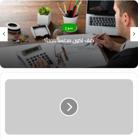
الوي
ب
منوع
كيف تكون محاسباً ناجحاً؟
ا
ل
ر
ي
ا
ل
ا
ل
س