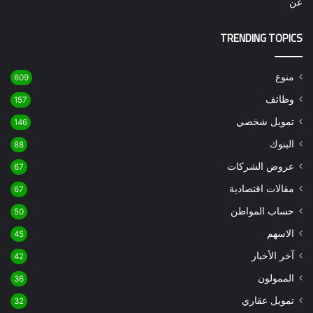
عن
TRENDING TOPICS
منوع
609
وظائف
157
تمويل شخصي
146
البنوك
88
عروض الشركات
67
مقالات اقتصادية
67
حساب المواطن
50
الاسهم
45
آخر الأخبار
42
الممولون
36
تمويل عقاري
32