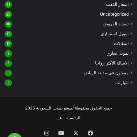
اسعار الذهب
31
Uncategorized
20
تسديد القروض
18
تمويل استثماري
17
المقالات
12
تمويل تجاري
9
الاسالة الاكثر رواجا
4
ممولون في مدينة الرياض
3
سيارات
2
جميع الحقوق محفوظة لموقع تمويل السعودية 2025
الرئيسية
عن
فيسبوك
‫X
‫YouTube
انستقرام