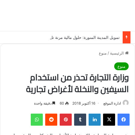
تمويل المدينة المنورة: حلول مالية مرنة تلبي احتياجاتك بأسلوب عصري وآمن
الرئيسية
/
منوع
منوع
وزارة التجارة تحذر من استخدام
السيفين والنخلة لأغراض تجارية
ادارة الموقع
16 أكتوبر 2018
60
دقيقة واحدة
فيسبوك
‫X
لينكدإن
‏Tumblr
بينتيريست
‏Reddit
واتساب