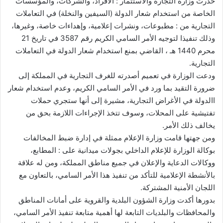
حذرت وزارة التجارة والاستثمار : الأفراد، والشركات، والمؤسسات
الخاصة من استخدام شعار الدولة (السيفين والنخلة) في التعاملات
التجارية من : مطبوعات، ونشرات إعلامية، وإهداءات خاصة، وغيرها،
وذلك تنفيذا لتوجيه الأمر السامي الكريم رقم 3587 في تاريخ 21
محرم 1440 هـ ، القاضي بمنع استخدام شعار الدولة في التعاملات
التجارية.
ودعت الوزارة في تعميم أصدرته للغرف التجارية في المملكة إلى
ضرورة التقيد بما ورد في الأمر السامي الكريم، وعدم استخدام شعار
االدولة في الأغراض التجارية، مشيرة إلى أنها ستجري حملات
تفتيشية على المحلات، وسوف تتخذ الإجراءات اللازمة بحق من
يخالف ذلك الأمر.
ومن جهتها قامت وزارة الإعلام ممثلة في إدارة ضبط المخالفات
بوكالة الوزارة للإعلام الداخلي بجولات ميدانية على : المطابع،
ووكالات الدعاية والإعلان في جميع مناطق المملكة، ومن له علاقة
بالأنشطة الإعلامية للتأكد من تنفيذ هذا الأمر السامي، بالتعاون مع
اللجان الأمنية المشتركة.
بدورها أكدت وزارة الشؤون البلدية والقروية على أمانات المناطق
والمحافظات والبلديات التابعة لها أهمية متابعة تنفيذ الأمر السامي،