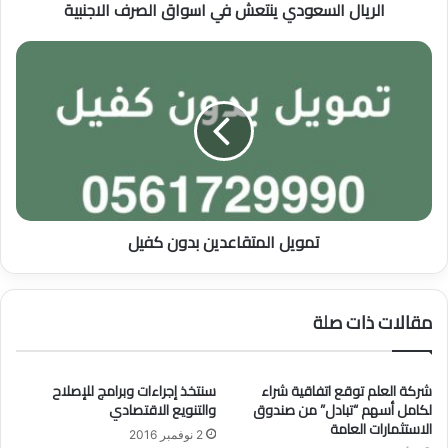
الريال السعودي ينتعش في اسواق الصرف الاجنبية
ع
و
د
ت
ي
م
ي
و
ن
ي
ت
ل
ع
ا
ش
ل
ف
م
ي
ت
تمويل المتقاعدين بدون كفيل
ا
ق
س
ا
و
ع
ا
د
مقالات ذات صلة
ق
ي
ا
ن
ل
ب
ص
شركة العلم توقع اتفاقية شراء
سنتخذ إجراءات وبرامج للإصلاح
د
لكامل أسهم “تبادل” من صندوق
والتنويع الاقتصادي
ر
و
الاستثمارات العامة
ف
ن
2 نوفمبر 2016