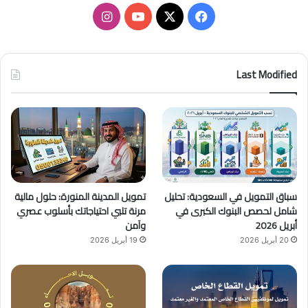
ف
ا
ي
X
Y
ن
س
o
س
Last Modified
ب
u
ت
و
T
ق
ك
u
ر
b
ا
سباق التمويل في السعودية: تحليل
تمويل المدينة المنورة: حلول مالية
e
م
شامل لحصص البنوك الكبرى في
مرنة تلبي احتياجاتك بأسلوب عصري
أبريل 2026
وآمن
20 أبريل 2026
19 أبريل 2026