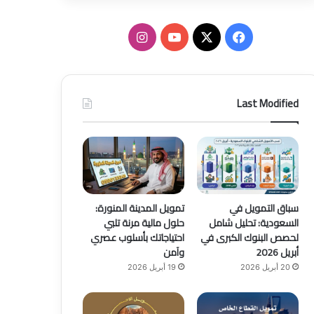
ف
ا
ي
X
Y
ن
س
o
س
Last Modified
ب
u
ت
و
T
ق
ك
u
ر
b
ا
سباق التمويل في
تمويل المدينة المنورة:
السعودية: تحليل شامل
حلول مالية مرنة تلبي
e
م
لحصص البنوك الكبرى في
احتياجاتك بأسلوب عصري
أبريل 2026
وآمن
20 أبريل 2026
19 أبريل 2026