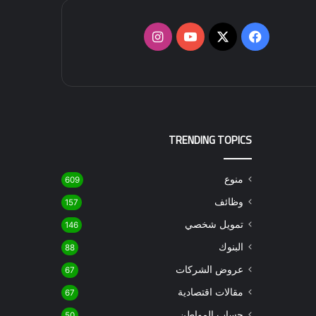
‫X
فيسبوك
‫YouTube
انستقرام
TRENDING TOPICS
منوع
609
وظائف
157
تمويل شخصي
146
البنوك
88
عروض الشركات
67
مقالات اقتصادية
67
حساب المواطن
50