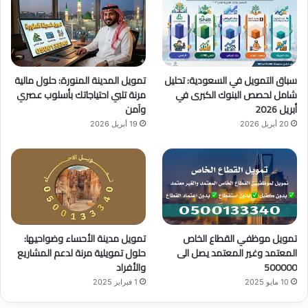
و
T
ق
ك
u
ر
b
ا
سباق التمويل في السعودية: تحليل
تمويل المدينة المنورة: حلول مالية
e
م
شامل لحصص البنوك الكبرى في
مرنة تلبي احتياجاتك بأسلوب عصري
أبريل 2026
وآمن
20 أبريل 2026
19 أبريل 2026
تمويل موظفي القطاع الخاص
تمويل مدينة الأحساء وضواحيها:
المعتمد وغير المعتمد يصل الى
حلول تمويلية مرنة لدعم المشاريع
500000
والأفراد
10 مايو 2025
1 فبراير 2025