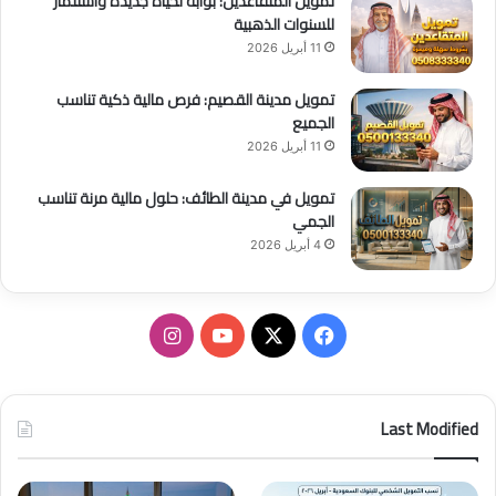
تمويل المتقاعدين: بوابة لحياة جديدة واستثمار
للسنوات الذهبية
11 أبريل 2026
تمويل مدينة القصيم: فرص مالية ذكية تناسب
الجميع
11 أبريل 2026
تمويل في مدينة الطائف: حلول مالية مرنة تناسب
الجمي
4 أبريل 2026
ف
ا
ي
X
Y
ن
س
o
س
Last Modified
ب
u
ت