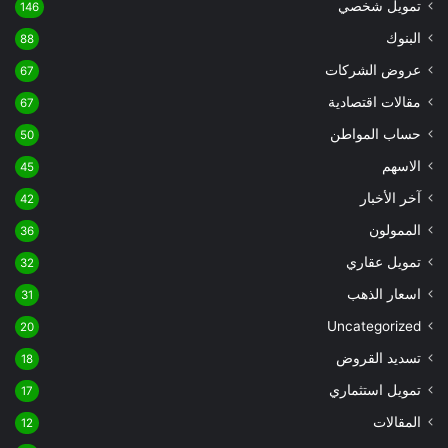
تمويل شخصي
146
البنوك
88
عروض الشركات
67
مقالات اقتصادية
67
حساب المواطن
50
الاسهم
45
آخر الأخبار
42
الممولون
36
تمويل عقاري
32
اسعار الذهب
31
Uncategorized
20
تسديد القروض
18
تمويل استثماري
17
المقالات
12