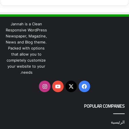
Jannah is a Clean
Responsive WordPress
Newspaper, Magazine,
News and Blog theme.
Packed with options
that allow you to
completely customize
your website to your
needs.
‫X
فيسبوك
‫YouTube
انستقرام
POPULAR COMPANIES
الرئيسية