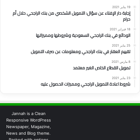
19 يناير 2021
إجابة دار الإفتاء عن سؤال: التمويل الشخصي من بنك الراجحي حلال أم
حرام
18 فبراير 2021
الودائع في بنك الراجحي السعودية وشروطها ومميزاتها
25 يناير 2021
تقييم العقار في بنك الراجحي ومعلومات عن صرف التمويل
8 مارس 2021
تمويل القطاع الخاص الغير معتمد
23 يناير 2021
شروط اعادة التمويل الراجحي ومميزات الحصول عليه
Jannah is a Clean
Responsive WordPress
Newspaper, Magazine,
News and Blog theme.
Packed with options