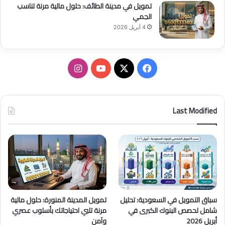
تمويل في مدينة الطائف: حلول مالية مرنة تناسب
الجمي
4 أبريل 2026
ف
ا
ي
X
Y
ن
س
o
س
Last Modified
ب
u
ت
و
T
ق
ك
u
ر
b
ا
سباق التمويل في السعودية: تحليل
تمويل المدينة المنورة: حلول مالية
e
م
شامل لحصص البنوك الكبرى في
مرنة تلبي احتياجاتك بأسلوب عصري
أبريل 2026
وآمن