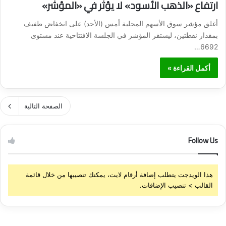
ارتفاع «الذهب الأسود» لا يؤثر في «المؤشر»
أغلق مؤشر سوق الأسهم المحلية أمس (الأحد) على انخفاض طفيف
بمقدار نقطتين، ليستقر المؤشر في الجلسة الافتتاحية عند مستوى
6692…
أكمل القراءة »
الصفحة التالية
Follow Us
هذا الويدجت يتطلب إضافة أرقام لايت، يمكنك تنصيبها من خلال قائمة
القالب > تنصيب الإضافات.