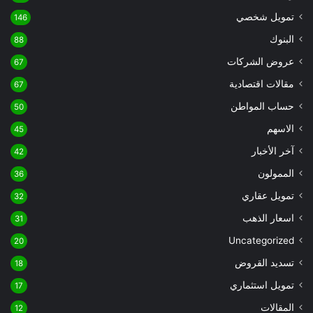
تمويل شخصي
146
البنوك
88
عروض الشركات
67
مقالات اقتصادية
67
حساب المواطن
50
الاسهم
45
آخر الأخبار
42
الممولون
36
تمويل عقاري
32
اسعار الذهب
31
Uncategorized
20
تسديد القروض
18
تمويل استثماري
17
المقالات
12