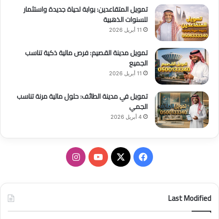
تمويل المتقاعدين: بوابة لحياة جديدة واستثمار
للسنوات الذهبية
11 أبريل 2026
تمويل مدينة القصيم: فرص مالية ذكية تناسب
الجميع
11 أبريل 2026
تمويل في مدينة الطائف: حلول مالية مرنة تناسب
الجمي
4 أبريل 2026
ف
ا
ي
X
Y
ن
س
o
س
Last Modified
ب
u
ت