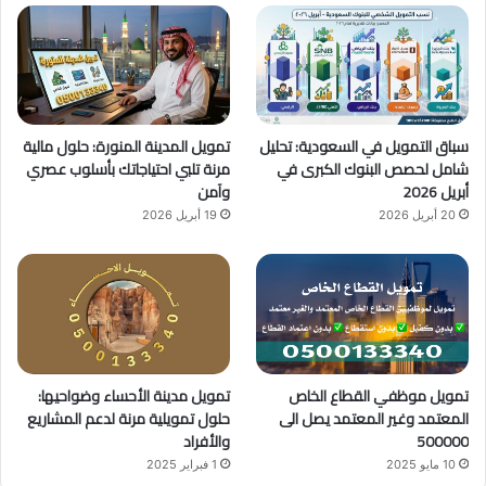
و
T
ق
ك
u
ر
b
ا
سباق التمويل في السعودية: تحليل
تمويل المدينة المنورة: حلول مالية
e
م
شامل لحصص البنوك الكبرى في
مرنة تلبي احتياجاتك بأسلوب عصري
أبريل 2026
وآمن
20 أبريل 2026
19 أبريل 2026
تمويل موظفي القطاع الخاص
تمويل مدينة الأحساء وضواحيها:
المعتمد وغير المعتمد يصل الى
حلول تمويلية مرنة لدعم المشاريع
500000
والأفراد
10 مايو 2025
1 فبراير 2025