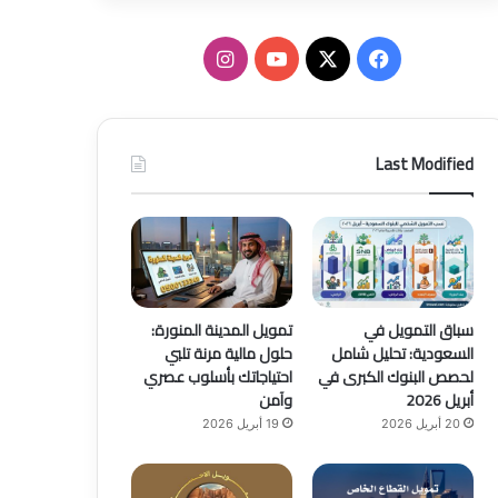
ف
ا
ي
X
Y
ن
س
o
س
Last Modified
ب
u
ت
و
T
ق
ك
u
ر
b
ا
سباق التمويل في
تمويل المدينة المنورة:
السعودية: تحليل شامل
حلول مالية مرنة تلبي
e
م
لحصص البنوك الكبرى في
احتياجاتك بأسلوب عصري
أبريل 2026
وآمن
20 أبريل 2026
19 أبريل 2026