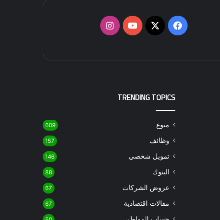
‫X
فيسبوك
‫YouTube
انستقرام
TRENDING TOPICS
منوع
609
وظائف
157
تمويل شخصي
146
البنوك
88
عروض الشركات
67
مقالات اقتصادية
67
حساب المواطن
50