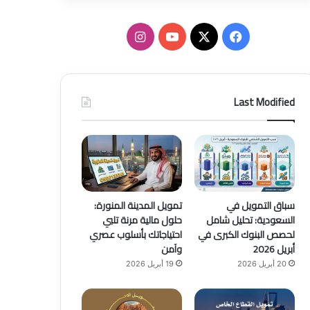
ف
ا
ي
X
Y
ن
س
o
س
Last Modified
ب
u
ت
و
T
ق
ك
u
ر
b
ا
سباق التمويل في
تمويل المدينة المنورة:
السعودية: تحليل شامل
حلول مالية مرنة تلبي
e
م
لحصص البنوك الكبرى في
احتياجاتك بأسلوب عصري
أبريل 2026
وآمن
20 أبريل 2026
19 أبريل 2026