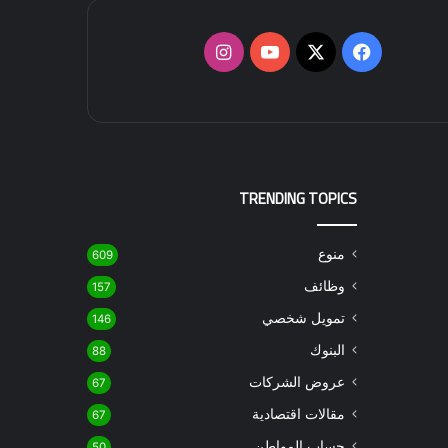
‫X
فيسبوك
‫YouTube
انستقرام
TRENDING TOPICS
منوع
609
وظائف
157
تمويل شخصي
146
البنوك
88
عروض الشركات
67
مقالات اقتصادية
67
حساب المواطن
50