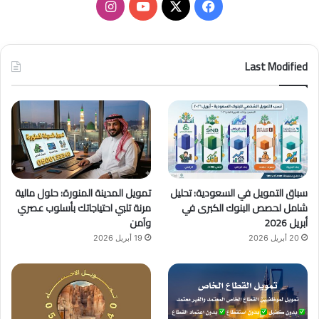
ف
ا
ي
X
Y
ن
س
o
س
Last Modified
ب
u
ت
و
T
ق
ك
u
ر
b
ا
سباق التمويل في السعودية: تحليل
تمويل المدينة المنورة: حلول مالية
e
م
شامل لحصص البنوك الكبرى في
مرنة تلبي احتياجاتك بأسلوب عصري
أبريل 2026
وآمن
20 أبريل 2026
19 أبريل 2026