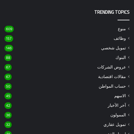
TRENDING TOPICS
منوع
609
وظائف
157
تمويل شخصي
146
البنوك
88
عروض الشركات
67
مقالات اقتصادية
67
حساب المواطن
50
الاسهم
45
آخر الأخبار
42
الممولون
36
تمويل عقاري
32
اسعار الذهب