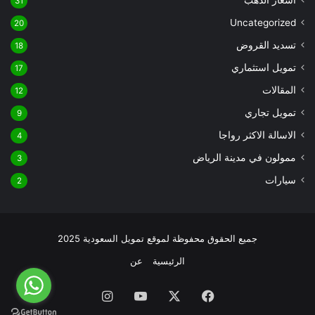
31
Uncategorized
20
تسديد القروض
18
تمويل استثماري
17
المقالات
12
تمويل تجاري
9
الاسالة الاكثر رواجا
4
ممولون في مدينة الرياض
3
سيارات
2
جميع الحقوق محفوظة لموقع تمويل السعودية 2025
الرئيسية
عن
فيسبوك
‫X
‫YouTube
انستقرام