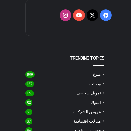
‫X
فيسبوك
‫YouTube
انستقرام
TRENDING TOPICS
منوع
609
وظائف
157
تمويل شخصي
146
البنوك
88
عروض الشركات
67
مقالات اقتصادية
67
حساب المواطن
50