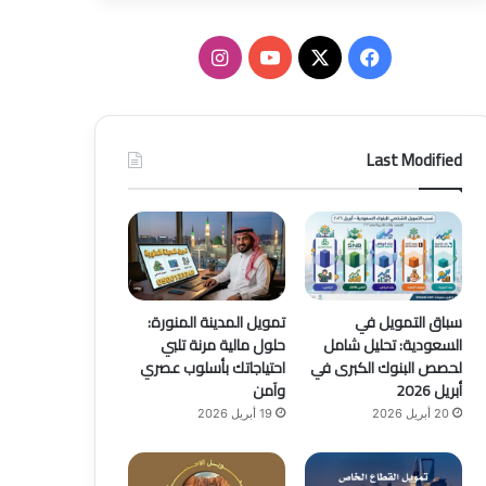
ف
ا
ي
X
Y
ن
س
o
س
Last Modified
ب
u
ت
و
T
ق
ك
u
ر
b
ا
سباق التمويل في
تمويل المدينة المنورة:
السعودية: تحليل شامل
حلول مالية مرنة تلبي
e
م
لحصص البنوك الكبرى في
احتياجاتك بأسلوب عصري
أبريل 2026
وآمن
20 أبريل 2026
19 أبريل 2026