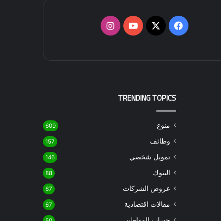
‫X
فيسبوك
‫YouTube
انستقرام
TRENDING TOPICS
منوع
609
وظائف
157
تمويل شخصي
146
البنوك
88
عروض الشركات
67
مقالات اقتصادية
67
حساب المواطن
50