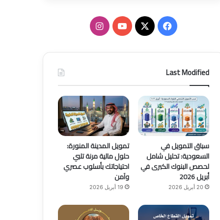
ف
ا
ي
X
Y
ن
س
o
س
Last Modified
ب
u
ت
و
T
ق
ك
u
ر
b
ا
سباق التمويل في
تمويل المدينة المنورة:
السعودية: تحليل شامل
حلول مالية مرنة تلبي
e
م
لحصص البنوك الكبرى في
احتياجاتك بأسلوب عصري
أبريل 2026
وآمن
20 أبريل 2026
19 أبريل 2026