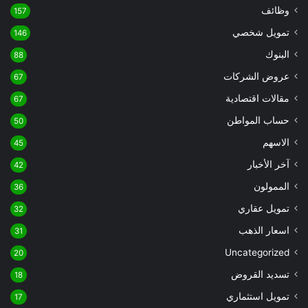
وظائف
157
تمويل شخصي
146
البنوك
88
عروض الشركات
67
مقالات اقتصادية
67
حساب المواطن
50
الاسهم
45
آخر الأخبار
42
الممولون
36
تمويل عقاري
32
اسعار الذهب
31
Uncategorized
20
تسديد القروض
18
تمويل استثماري
17