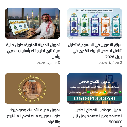
ب
u
ت
و
T
ق
ك
u
ر
b
ا
سباق التمويل في السعودية: تحليل
تمويل المدينة المنورة: حلول مالية
e
م
شامل لحصص البنوك الكبرى في
مرنة تلبي احتياجاتك بأسلوب عصري
أبريل 2026
وآمن
20 أبريل 2026
19 أبريل 2026
تمويل موظفي القطاع الخاص
تمويل مدينة الأحساء وضواحيها:
المعتمد وغير المعتمد يصل الى
حلول تمويلية مرنة لدعم المشاريع
500000
والأفراد