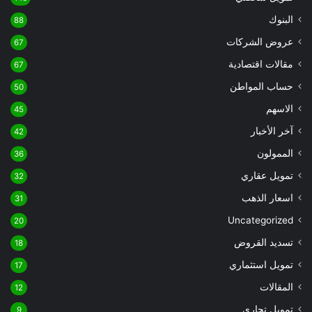
البنوك
88
عروض الشركات
67
مقالات اقتصادية
67
حساب المواطن
50
الاسهم
45
آخر الأخبار
42
الممولون
36
تمويل عقاري
32
اسعار الذهب
31
Uncategorized
20
تسديد القروض
18
تمويل استثماري
17
المقالات
12
تمويل تجاري
9