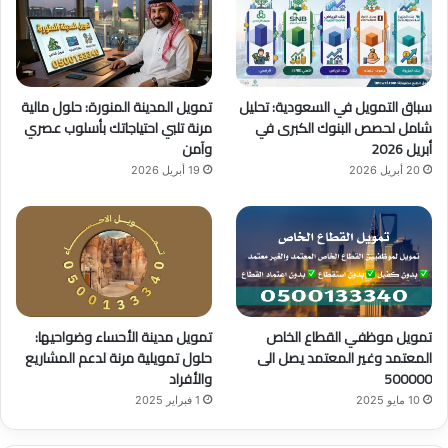
و
T
ق
ك
u
ر
b
ا
سباق التمويل في السعودية: تحليل
تمويل المدينة المنورة: حلول مالية
e
م
شامل لحصص البنوك الكبرى في
مرنة تلبي احتياجاتك بأسلوب عصري
أبريل 2026
وآمن
20 أبريل 2026
19 أبريل 2026
تمويل موظفي القطاع الخاص
تمويل مدينة الأحساء وضواحيها:
المعتمد وغير المعتمد يصل الى
حلول تمويلية مرنة لدعم المشاريع
500000
والأفراد
10 مايو 2025
1 فبراير 2025