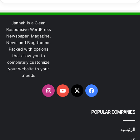
Jannah is a Clean
Responsive WordPress
Newspaper, Magazine,
News and Blog theme.
Packed with options
that allow you to
completely customize
your website to your
needs.
‫X
فيسبوك
‫YouTube
انستقرام
POPULAR COMPANIES
الرئيسية
عن