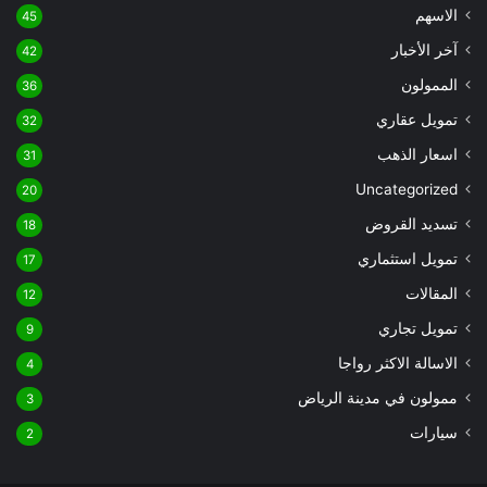
الاسهم
45
آخر الأخبار
42
الممولون
36
تمويل عقاري
32
اسعار الذهب
31
Uncategorized
20
تسديد القروض
18
تمويل استثماري
17
المقالات
12
تمويل تجاري
9
الاسالة الاكثر رواجا
4
ممولون في مدينة الرياض
3
سيارات
2