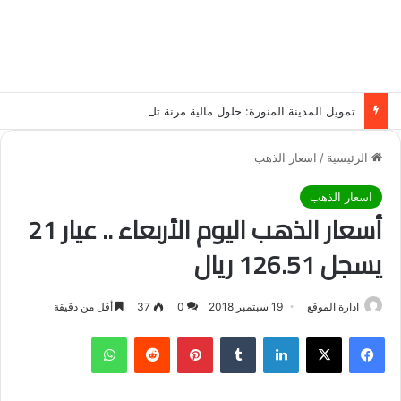
تمويل المدينة المنورة: حلول مالية مرنة تلبي احتياجاتك بأسلوب عصري وآمن
الرئيسية
/
اسعار الذهب
اسعار الذهب
أسعار الذهب اليوم الأربعاء .. عيار 21
يسجل 126.51 ريال
ادارة الموقع
19 سبتمبر 2018
0
37
أقل من دقيقة
فيسبوك
‫X
لينكدإن
‏Tumblr
بينتيريست
‏Reddit
واتساب