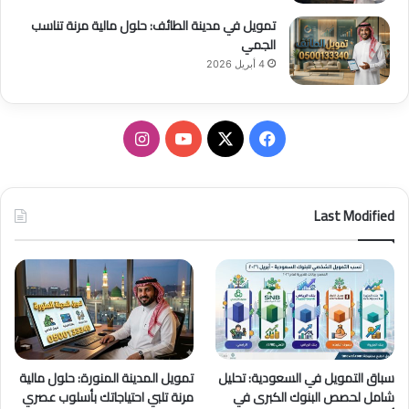
تمويل في مدينة الطائف: حلول مالية مرنة تناسب
الجمي
4 أبريل 2026
ف
ا
ي
X
Y
ن
س
o
س
Last Modified
ب
u
ت
و
T
ق
ك
u
ر
b
ا
سباق التمويل في السعودية: تحليل
تمويل المدينة المنورة: حلول مالية
e
م
شامل لحصص البنوك الكبرى في
مرنة تلبي احتياجاتك بأسلوب عصري