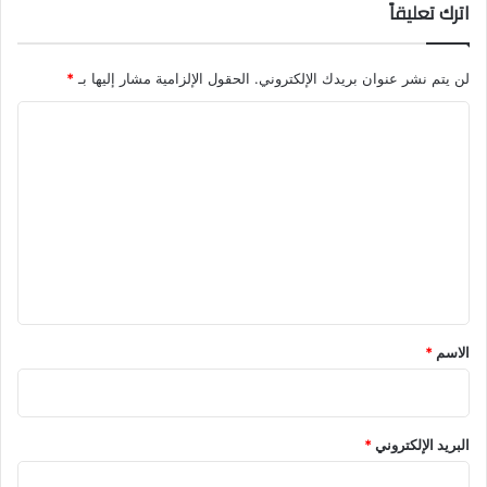
ا
اترك تعليقاً
ب
ا
ل
لن يتم نشر عنوان بريدك الإلكتروني.
الحقول الإلزامية مشار إليها بـ
*
م
ا
و
ا
ل
ط
ت
ن
؟
ع
ا
ل
ل
إ
ي
ج
ق
ا
*
ب
الاسم
*
ة
ه
ن
ا
البريد الإلكتروني
*