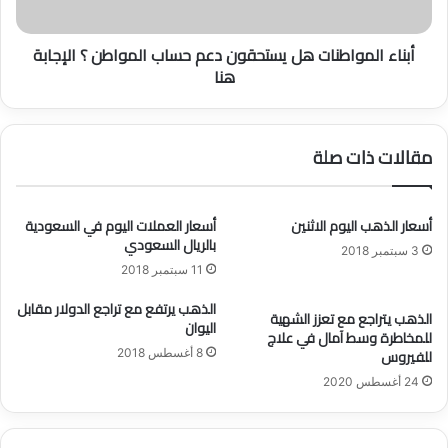
ي
م
ة
و
أبناء المواطنات هل يستحقون دعم حساب المواطن ؟ الإجابة
م
ا
هنا
ك
ط
ا
ن
ف
ا
ح
ت
مقالات ذات صلة
ة
ه
ا
ل
ل
ي
و
س
أسعار الذهب اليوم الاثنين
أسعار العملات اليوم في السعودية
بالريال السعودي
ع
ت
3 سبتمبر 2018
ا
ح
11 سبتمبر 2018
ء
ق
ا
الذهب يرتفع مع تراجع الدولار مقابل
و
الذهب يتراجع مع تعزز الشهية
اليوان
ل
ن
للمخاطرة وسط آمال في علاج
ض
د
للفيروس
8 أغسطس 2018
ر
ع
24 أغسطس 2020
ي
م
ب
ح
ي
س