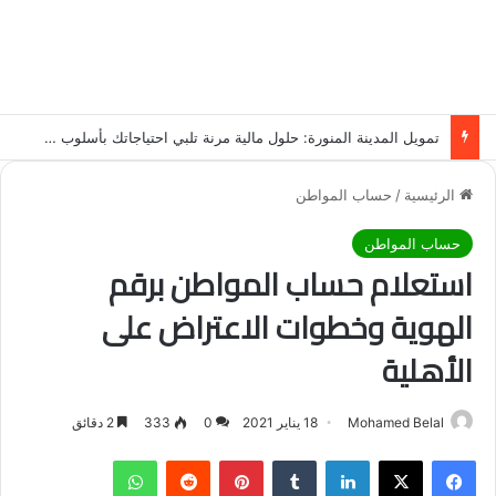
تمويل المدينة المنورة: حلول مالية مرنة تلبي احتياجاتك بأسلوب عصري وآمن
الرئيسية
/
حساب المواطن
حساب المواطن
استعلام حساب المواطن برقم
الهوية وخطوات الاعتراض على
الأهلية
Mohamed Belal
18 يناير 2021
0
333
2 دقائق
فيسبوك
‫X
لينكدإن
‏Tumblr
بينتيريست
‏Reddit
واتساب