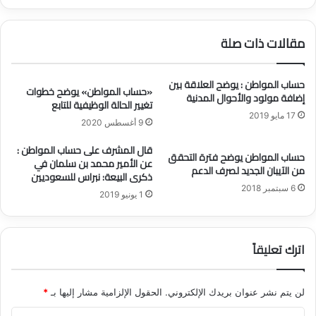
ر
س
ا
ع
ء
مقالات ذات صلة
و
ف
د
ي
ي
ا
حساب المواطن : يوضح العلاقة بين
ة
«حساب المواطن» يوضح خطوات
ل
إضافة مولود والأحوال المدنية
تغيير الحالة الوظيفية للتابع
ل
س
17 مايو 2019
ل
و
9 أغسطس 2020
ح
ق
قال المشرف على حساب المواطن :
ل
ا
حساب المواطن يوضح فترة التحقق
عن الأمير محمد بن سلمان في
و
ل
من الآيبان الجديد لصرف الدعم
ذكرى البيعة: نبراس للسعوديين
ل
س
6 سبتمبر 2018
ا
ع
1 يونيو 2019
ل
و
م
د
ا
ي
اترك تعليقاً
ل
.
ي
.
ة
.
لن يتم نشر عنوان بريدك الإلكتروني.
الحقول الإلزامية مشار إليها بـ
*
ت
ع