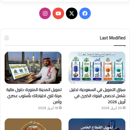
ف
ا
ي
X
Y
ن
س
o
س
Last Modified
ب
u
ت
و
T
ق
ك
u
ر
b
ا
سباق التمويل في السعودية: تحليل
تمويل المدينة المنورة: حلول مالية
e
م
شامل لحصص البنوك الكبرى في
مرنة تلبي احتياجاتك بأسلوب عصري
أبريل 2026
وآمن
20 أبريل 2026
19 أبريل 2026