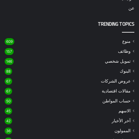
عن
TRENDING TOPICS
منوع
609
وظائف
157
تمويل شخصي
146
البنوك
88
عروض الشركات
67
مقالات اقتصادية
67
حساب المواطن
50
الاسهم
45
آخر الأخبار
42
الممولون
36