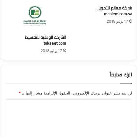
ك
ا
شركة معالم للتمويل
ة
ل
maalem.com.sa
ا
و
17 يوليو 2018
ل
ط
ع
ن
الشركة الوطنية للتقسيط
ر
ي
takseet.com
ب
ي
17 يوليو 2018
ة
ا
ل
اترك تعليقاً
س
ع
و
لن يتم نشر عنوان بريدك الإلكتروني.
الحقول الإلزامية مشار إليها بـ
*
د
ي
ا
ة
ل
ت
ع