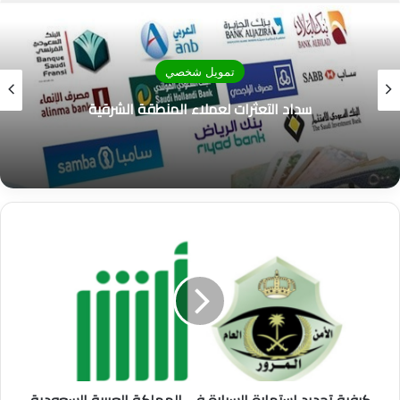
ب
تمويل شخصي
تمويل المنطقة الوسطى بدون كفيل
ك
ي
ف
ي
ة
ت
ج
د
ي
د