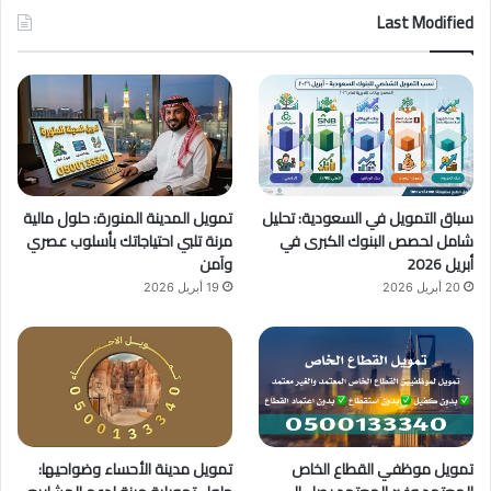
س
o
س
Last Modified
ب
u
ت
و
T
ق
ك
u
ر
b
ا
سباق التمويل في السعودية: تحليل
تمويل المدينة المنورة: حلول مالية
e
م
شامل لحصص البنوك الكبرى في
مرنة تلبي احتياجاتك بأسلوب عصري
أبريل 2026
وآمن
20 أبريل 2026
19 أبريل 2026
تمويل موظفي القطاع الخاص
تمويل مدينة الأحساء وضواحيها: