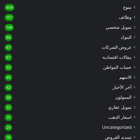
منوع
609
وظائف
157
تمويل شخصي
146
البنوك
88
عروض الشركات
67
مقالات اقتصادية
67
حساب المواطن
50
الاسهم
45
آخر الأخبار
42
الممولون
36
تمويل عقاري
32
اسعار الذهب
31
Uncategorized
20
تسديد القروض
18