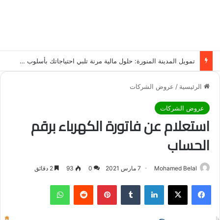
تمويل المدينة المنورة: حلول مالية مرنة تلبي احتياجاتك بأسلوب عصري وآمن
الرئيسية
/
عروض الشركات
عروض الشركات
استعلام عن فاتورة الكهرباء برقم
الحساب
Mohamed Belal
7 مارس 2021
0
93
2 دقائق
فيسبوك
‫X
لينكدإن
‏Tumblr
بينتيريست
‏Reddit
واتساب