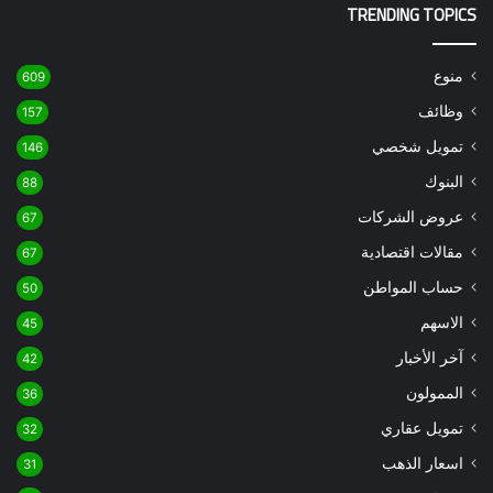
TRENDING TOPICS
منوع
609
وظائف
157
تمويل شخصي
146
البنوك
88
عروض الشركات
67
مقالات اقتصادية
67
حساب المواطن
50
الاسهم
45
آخر الأخبار
42
الممولون
36
تمويل عقاري
32
اسعار الذهب
31