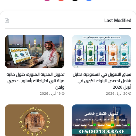
ي
X
Y
ن
س
o
س
Last Modified
ب
u
ت
و
T
ق
ك
u
ر
b
ا
سباق التمويل في السعودية: تحليل
تمويل المدينة المنورة: حلول مالية
e
م
شامل لحصص البنوك الكبرى في
مرنة تلبي احتياجاتك بأسلوب عصري
أبريل 2026
وآمن
20 أبريل 2026
19 أبريل 2026