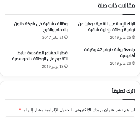
مقالات ذات صلة
ت
ا
م
ل
و
ا
البنك الإسلامي للتنمية : يعلن عن
وظائف شاغرة في شركة دانون
ي
ه
توفر 6 وظائف إدارية شاغرة
بالدمام والخرج
ل
ل
25 مايو 2019
21 يناير 2017
ا
ي
ت
ا
جامعة بيشة : توفر 42 وظيفة
ا
قطار المشاعر المقدسة : رابط
ل
أكاديمية
التقديم على الوظائف الموسمية
ل
ت
26 مايو 2019
ش
ج
18 يونيو 2019
خ
ا
ص
ر
ي
ي
اترك تعليقاً
ة
ف
ب
ي
د
ا
لن يتم نشر عنوان بريدك الإلكتروني.
الحقول الإلزامية مشار إليها بـ
*
و
ل
ن
س
ا
ك
ع
ف
ل
و
ي
د
ت