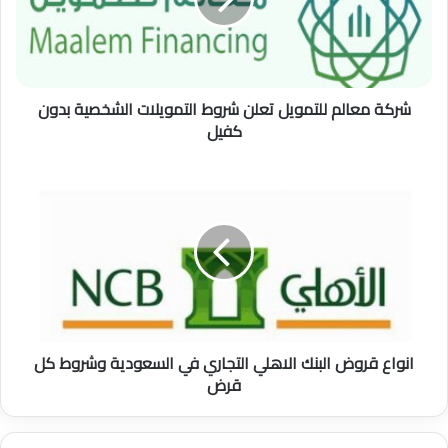
م
ع
ا
ل
م
شركة معالم للتمويل تعلن شروط التمويلات الشخصية بدون
ل
كفيل
ل
ت
م
ا
و
ن
ي
و
ل
ا
ت
ع
ع
ق
ل
ر
ن
و
ش
ض
انواع قروض البنك الاهلي التجاري في السعودية وشروط كل
ر
ا
قرض
و
ل
ط
ب
ا
ن
ل
ك