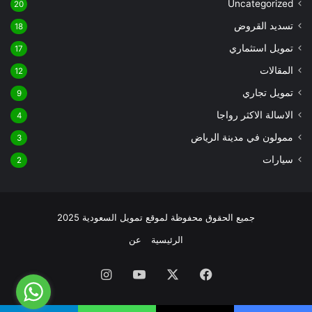
Uncategorized
20
تسديد القروض
18
تمويل استثماري
17
المقالات
12
تمويل تجاري
9
الاسالة الاكثر رواجا
4
ممولون في مدينة الرياض
3
سيارات
2
جميع الحقوق محفوظة لموقع تمويل السعودية 2025
الرئيسية
عن
فيسبوك
‫X
‫YouTube
انستقرام