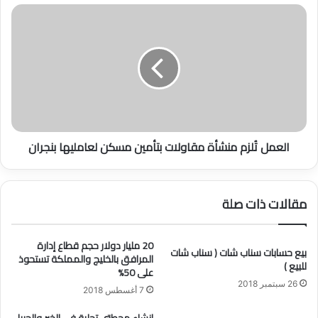
ء
ا
ة
ل
ا
ع
ل
م
ر
ل
س
تُ
ا
ل
ئ
ز
ل
م
العمل تُلزم منشأة مقاولات بتأمين مسكن لعامليها بنجران
ا
م
ل
ن
م
ش
ح
أ
مقالات ذات صلة
ذ
ة
و
م
ف
ق
20 مليار دولار حجم قطاع إدارة
ة
بيع حسابات سناب شات ( سناب شات
ا
المرافق بالخليج والمملكة تستحوذ
للبيع )
م
و
على 50%
ن
ل
26 سبتمبر 2018
7 أغسطس 2018
ت
ا
ط
ت
إنشاء محطتي تحلية في الخبر والجبيل