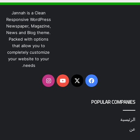
Jannah is a Clean
Responsive WordPress
Newspaper, Magazine,
News and Blog theme.
Packed with options
that allow you to
completely customize
your website to your
needs.
‫X
فيسبوك
‫YouTube
انستقرام
POPULAR COMPANIES
الرئيسية
عن