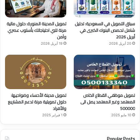
ك
u
ر
b
ا
سباق التمويل في السعودية: تحليل
تمويل المدينة المنورة: حلول مالية
e
م
شامل لحصص البنوك الكبرى في
مرنة تلبي احتياجاتك بأسلوب عصري
أبريل 2026
وآمن
20 أبريل 2026
19 أبريل 2026
تمويل موظفي القطاع الخاص
تمويل مدينة الأحساء وضواحيها:
المعتمد وغير المعتمد يصل الى
حلول تمويلية مرنة لدعم المشاريع
500000
والأفراد
10 مايو 2025
1 فبراير 2025
Popular Posts