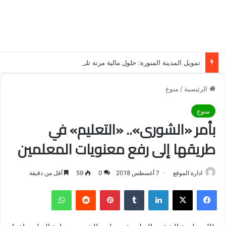
تمويل المدينة المنورة: حلول مالية مرنة تلبي احتياجاتك بأسلوب عصري وآمن
الرئيسية
/
منوع
منوع
بأمر «الشورى».. «التعليم» في
طريقها إلى رفع معنويات المعلمين
ادارة الموقع
7 أغسطس 2018
0
59
أقل من دقيقة
فيسبوك
‫X
لينكدإن
‏Tumblr
بينتيريست
‏Reddit
واتساب