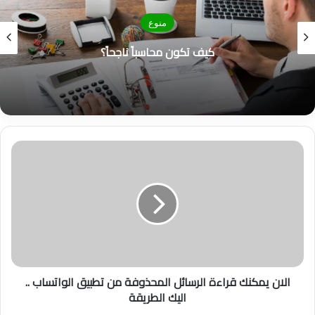
منوع
كيف تكون محاسباً ناجحاً؟
ا
ل
ا
ن
ي
م
ك
ن
ك
الان يمكنك قراءة الرسائل المحذوفة من تطبيق الواتساب ..
ق
اليك الطريقة
ر
ا