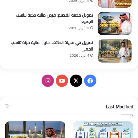
11 أبريل 2026
تمويل مدينة القصيم: فرص مالية ذكية تناسب
الجميع
11 أبريل 2026
تمويل في مدينة الطائف: حلول مالية مرنة تناسب
الجمي
4 أبريل 2026
ف
ا
ي
X
Y
ن
س
o
س
Last Modified
ب
u
ت
و
T
ق