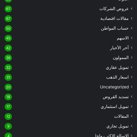
عروض الشركات
67
مقالات اقتصادية
67
حساب المواطن
50
الاسهم
45
آخر الأخبار
42
الممولون
36
تمويل عقاري
32
اسعار الذهب
31
Uncategorized
20
تسديد القروض
18
تمويل استثماري
17
المقالات
12
تمويل تجاري
9
الاسالة الاكثر رواجا
4