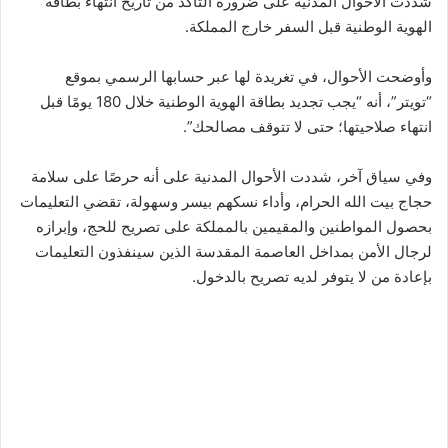
شددت الأحوال المدنية على ضرورة التأكد من تاريخ انتهاء بطاقة
الهوية الوطنية قبل السفر خارج المملكة.
وأوضحت الأحوال، في تغريدة لها عبر حسابها الرسمي بموقع
“تويتر”، أنه “يجب تجديد بطاقة الهوية الوطنية خلال 180 يومًا قبل
انتهاء صلاحيتها؛ حتى لا تتوقف مصالحك”.
وفي سياق آخر، شددت الأحوال المدنية على أنه حرصًا على سلامة
حجاج بيت الله الحرام، وأداء نسكهم بيسر وسهولة، تقضي التعليمات
بحصول المواطنين والمقيمين بالمملكة على تصريح للحج، وإبرازه
لرجال الأمن بمداخل العاصمة المقدسة الذين سينفذون التعليمات
بإعادة من لا يتوفر لديه تصريح بالدخول.