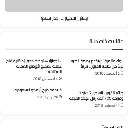
ل
ا
ن
ح
رسائل الاحتيال.. احذر تسلم!
ا
ت
ن
ي
ر
ا
ب
ل
مقالات ذات صلة
ط
.
إ
.
ص
ا
د
بنوك عالمية تستخدم بصمة الصوت
«الجوازات» توضح مدى إمكانية فتح
ح
بدلاً من كلمة المرور .. قريباً
عملية تصحيح لأوضاع العمالة
ا
ذ
المخالفة
ر
ر
2 أغسطس 2016
أ
ت
4 أغسطس 2018
و
س
مُلاحقة طرح أرامكو السعودية!
ت
ل
جرائم التزوير.. السجن 7 سنوات
ج
م
وغرامة 700 ألف ريال لهذه الفعلة
26 يوليو 2018
د
!
4 أغسطس 2018
ي
د
ر
خ
اترك تعليقاً