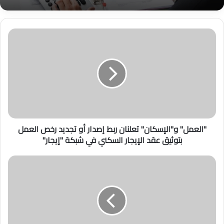
"
ا
ل
ع
م
ل
"
و
"
"العمل" و"الإسكان" تعلنان ربط إصدار أو تجديد رخص العمل
ا
بتوثيق عقد الإيجار السكني في شبكة "إيجار"
ل
إ
س
ر
ك
س
ا
ا
ن
ئ
"
ل
ت
ا
ع
ل