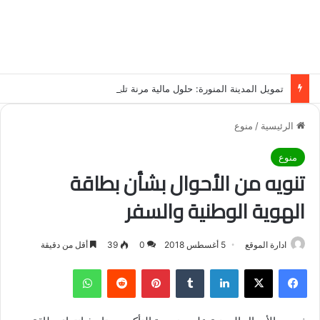
تمويل المدينة المنورة: حلول مالية مرنة تلبي احتياجاتك بأسلوب عصري وآمن
الرئيسية
/
منوع
منوع
تنويه من الأحوال بشأن بطاقة
الهوية الوطنية والسفر
ادارة الموقع
5 أغسطس 2018
0
39
أقل من دقيقة
فيسبوك
‫X
لينكدإن
‏Tumblr
بينتيريست
‏Reddit
واتساب