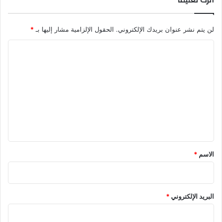
ص
ا
ل
لن يتم نشر عنوان بريدك الإلكتروني.
الحقول الإلزامية مشار إليها بـ
*
ع
ا
م
ل
ل
ب
ت
ت
و
ع
ث
ل
ي
ق
ي
ع
ق
ق
د
*
الاسم
*
ا
ل
إ
ي
البريد الإلكتروني
*
ج
ا