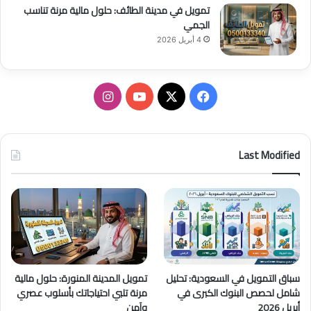
تمويل في مدينة الطائف: حلول مالية مرنة تناسب
الجمي
4 أبريل 2026
ف
ا
ي
X
Y
ن
س
o
س
Last Modified
ب
u
ت
و
T
ق
ك
u
ر
b
ا
سباق التمويل في السعودية: تحليل
تمويل المدينة المنورة: حلول مالية
e
م
شامل لحصص البنوك الكبرى في
مرنة تلبي احتياجاتك بأسلوب عصري
أبريل 2026
وآمن