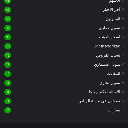
الاسهم
45
آخر الأخبار
42
الممولون
36
تمويل عقاري
32
اسعار الذهب
31
Uncategorized
20
تسديد القروض
18
تمويل استثماري
17
المقالات
12
تمويل تجاري
9
الاسالة الاكثر رواجا
4
ممولون في مدينة الرياض
3
سيارات
2