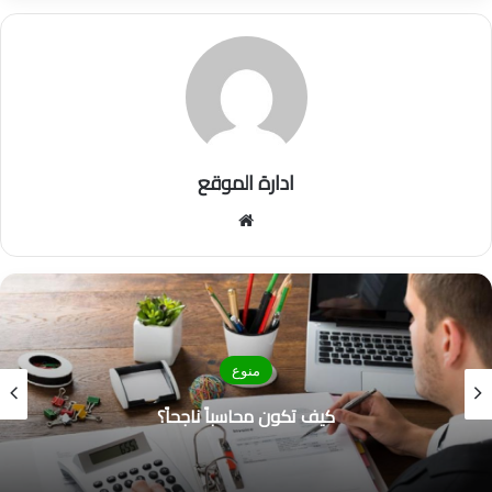
ادارة الموقع
موق
ع
الوي
ب
منوع
كيف تكون محاسباً ناجحاً؟