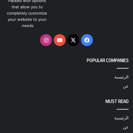
Packed with options
that allow you to
completely customize
your website to your
needs.
‫X
فيسبوك
‫YouTube
انستقرام
POPULAR COMPANIES
الرئيسية
عن
MUST READ
الرئيسية
عن