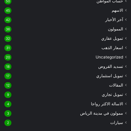
حساب المواطن
50
الاسهم
45
آخر الأخبار
42
الممولون
36
تمويل عقاري
32
اسعار الذهب
31
Uncategorized
20
تسديد القروض
18
تمويل استثماري
17
المقالات
12
تمويل تجاري
9
الاسالة الاكثر رواجا
4
ممولون في مدينة الرياض
3
سيارات
2