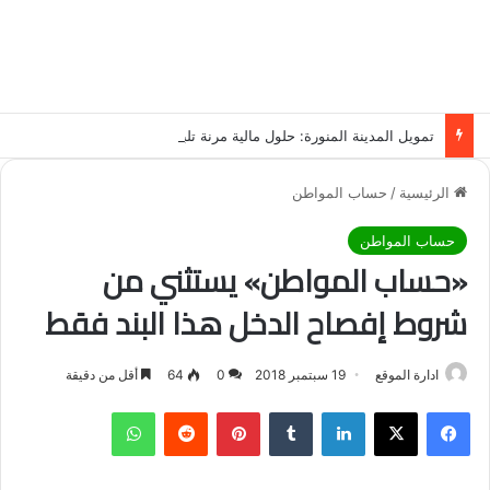
تمويل المدينة المنورة: حلول مالية مرنة تلبي احتياجاتك بأسلوب عصري وآمن
الرئيسية
/
حساب المواطن
حساب المواطن
«حساب المواطن» يستثني من
شروط إفصاح الدخل هذا البند فقط
ادارة الموقع
19 سبتمبر 2018
0
64
أقل من دقيقة
فيسبوك
‫X
لينكدإن
‏Tumblr
بينتيريست
‏Reddit
واتساب