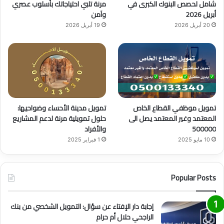
e
م
شامل لحصص البنوك الكبرى في
مرنة تلبي احتياجاتك بأسلوب عصري
أبريل 2026
وآمن
20 أبريل 2026
19 أبريل 2026
تمويل موظفي القطاع الخاص
تمويل مدينة الأحساء وضواحيها:
المعتمد وغير المعتمد يصل الى
حلول تمويلية مرنة لدعم المشاريع
500000
والأفراد
10 مايو 2025
1 فبراير 2025
Popular Posts
إجابة دار الإفتاء عن سؤال: التمويل الشخصي من بنك
الراجحي حلال أم حرام