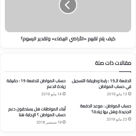
ي
ت
س
م
ت
ت
ح
ق
ق
ي
كيف يتم تقييم «الأراضي البيضاء» وتقدير الرسوم؟
و
ي
ن
م
د
«
ع
ا
مقالات ذات صلة
م
ل
ح
أ
س
ر
الدفعة الـ19 : رابط وطريقة التسجيل
حساب المواطن للدفعة 19 : حقيقة
ا
ا
في حساب المواطن
زيادة الدعم
ب
ض
13 مايو 2019
14 مايو 2019
ا
ي
ل
ا
حساب المواطن : موعد الدفعة
م
أبناء المواطنات هل يستحقون دعم
ل
الجديدة وهل بها زيادة؟
حساب المواطن ؟ الإجابة هنا
و
ب
23 مايو 2019
ا
ي
19 سبتمبر 2018
ط
ض
ن
ا