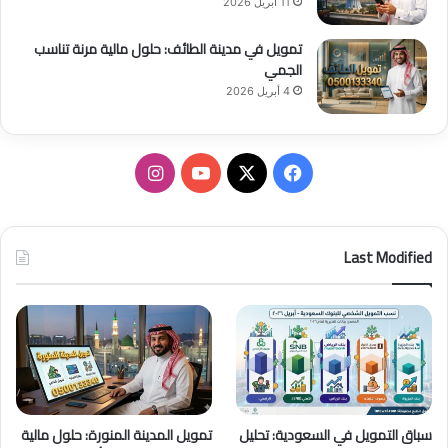
11 أبريل 2026
تمويل في مدينة الطائف: حلول مالية مرنة تناسب
الجمي
4 أبريل 2026
ف
ا
ي
X
Y
ن
س
o
س
Last Modified
ب
u
ت
و
T
ق
ك
u
ر
b
ا
سباق التمويل في السعودية: تحليل
تمويل المدينة المنورة: حلول مالية