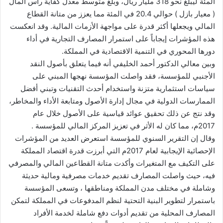
المئة ليبلغ نحو 318 مليار ريال، وبلغ متوسط معدل كفاية رأس المال
( معيار بازل ) حوالي 20.4 في المئة مما يعزز من متانة القطاع
المالي ويجعلها أكثر قدرة على مواجهة الأزمات المالية. وقد انعكست
هذه المؤشرات إيجاباً على استمرار المصارف التجارية في أداء
دورها المحوري في التنمية الاقتصادية في المملكة.
وبين معالي الدكتور أحمد الخليفي أنه فيما يتعلق بأصول النقد
الأجنبي للمؤسسة، فقد واصلت المؤسسة نهجها المبني على
سياسات استثمارية متزنة واستخدام أحدث التقنيات وتبني أفضل
الممارسات الدولية في مجال إدارة الأصول ومتابعة الأداء والمخاطر،
وقد نتج عن ذلك تحقيق عوائد قياسية على الأصول خلال عام
2017م، مما كان له الأثر في تعزيز المركز المالي للمؤسسة .
وقال إن التقرير السنوي للمؤسسة استعرض العديد من المؤشرات
الإحصائية الإيجابية لعام 2017م التي أبرزت قدرة اقتصاد المملكة
على التكيف مع المتغيرات وأكدت متانة القطاعين المالي والمصرفي
فيه، حيث واصلت المصارف تقديم خدمات مصرفية ومالية حديثة
وشاملة في مختلف مدن المملكة ومناطقها ، وتسعى المؤسسة
باستمرار لتطوير البنية التحتية لنظم المدفوعات في المملكة لتمكن
المصارف المحلية من تقديم أدوات دفع شاملة لخدمة الأفراد