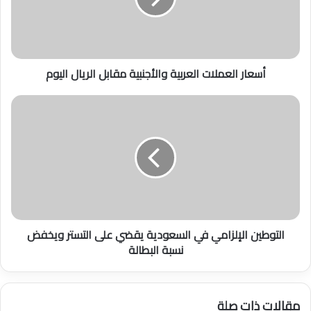
ا
ل
ع
م
أسعار العملات العربية والأجنبية مقابل الريال اليوم
ل
ا
ت
ا
ا
ل
ل
ت
ع
و
ر
ط
ب
ي
ي
ن
ة
ا
و
ل
التوطين الإلزامي في السعودية يقضي على التستر ويخفض
ا
إ
نسبة البطالة
ل
ل
أ
ز
ج
ا
ن
م
مقالات ذات صلة
ب
ي