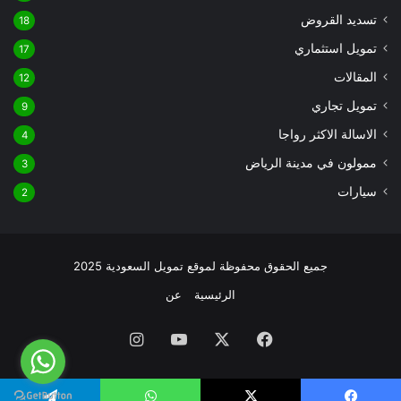
تسديد القروض
18
تمويل استثماري
17
المقالات
12
تمويل تجاري
9
الاسالة الاكثر رواجا
4
ممولون في مدينة الرياض
3
سيارات
2
جميع الحقوق محفوظة لموقع تمويل السعودية 2025
الرئيسية
عن
فيسبوك
‫X
‫YouTube
انستقرام