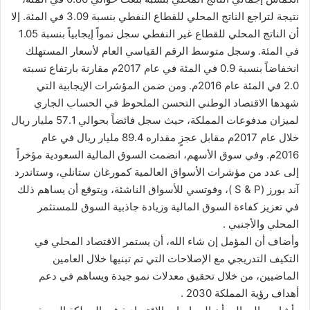
نتيجة لتراجع الناتج المحلي للقطاع النفطي بنسبة 3.09 في المئة. إلا
أن الناتج المحلي للقطاع غير النفطي سجل نمواً إيجابياً بنسبة 1.05
في المئة. وسجل متوسط الرقم القياسي العام لأسعار المستهلك
انخفاضاً بنسبة 0.9 في المئة في عام 2017م مقارنة بارتفاع نسبته
2.0 في المئة عام 2016م. ومن ضمن المؤشرات الإيجابية التي
شهدها الاقتصاد الوطني التحسن الملحوظ في الحساب الجاري
لميزان مدفوعات المملكة، حيث سجل فائضاً بحوالي 57.1 مليار ريال
خلال عام 2017م مقابل عجزٍ مقداره 89.4 مليار ريال في عام
2016م. وفي سوق الأسهم، انضمت السوق المالية السعودية مؤخراً
إلى عدد من مؤشرات الأسواق العالمية كمورغان ستانلي، وستاندرد
آند بورز (S & P )، وفوتسي للأسواق الناشئة، ويتوقع أن يساهم ذلك
في تعزيز كفاءة السوق المالية وزيادة جاذبية السوق للمستثمر
المحلي والأجنبي .
وأضاف أن المؤمل إن شاء الله، أن يستمر الاقتصاد المحلي في
التكيف التدريجي مع الإصلاحات التي تم تبنيها خلال العامين
الماضيين، من خلال تحقيق معدلات نمو جيدة ويساهم في دعم
أهداف رؤية المملكة 2030 .