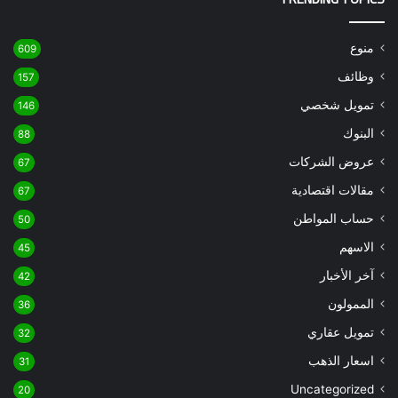
منوع
609
وظائف
157
تمويل شخصي
146
البنوك
88
عروض الشركات
67
مقالات اقتصادية
67
حساب المواطن
50
الاسهم
45
آخر الأخبار
42
الممولون
36
تمويل عقاري
32
اسعار الذهب
31
Uncategorized
20