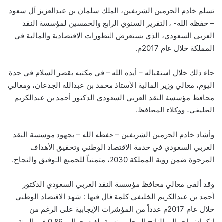
تسلم خادم الحرمين الشريفين، الملك سلمان بن عبدالعزيز آل سعود
– حفظه الله- ، التقرير السنوي الرابع والخمسين لمؤسسة النقد
العربي السعودي، الذي يستعرض التطورات الاقتصادية والمالية في
المملكة خلال عام 2017م.
جاء ذلك خلال استقباله – أيده الله – في مكتبه بقصر السلام في جدة
اليوم، معالي وزير المالية الأستاذ محمد بن عبدالله الجدعان، ومعالي
محافظ مؤسسة النقد العربي السعودي الدكتور أحمد بن عبدالكريم
الخليفي، ووكلاء المحافظ.
وأشاد خادم الحرمين الشريفين – حفظه الله – بجهود مؤسسة النقد
العربي السعودي في خدمة الاقتصاد الوطني وتحقيق الأهداف
المرجوة ضمن رؤية المملكة 2030، متمنياً للجميع التوفيق والنجاح.
وقد ألقى معالي محافظ مؤسسة النقد العربي السعودي الدكتور
أحمد بن عبدالكريم الخليفي كلمة قال فيها : شهد الاقتصاد الوطني
خلال عام 2017م عدداً من المؤشرات الإيجابية على الرغم من
انكماش إجمالي الناتج المحلي بنسبة بلغت حوالي 0.86 في المئة،