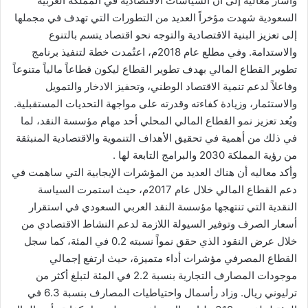
وأشار معاليه إلى أن السياسات الاقتصادية في المملكة العربية
السعودية شهدت مؤخراً العديد من التطورات التي تهدف في مجملها
إلى تعزيز البنية الاقتصادية والتوجه نحو اقتصاد يتسم بالتنوع
والاستدامة. وفي مطلع عام 2018م، اعتُمدت خطة لتنفيذ برنامج
تطوير القطاع المالي بهدف تطوير القطاع ليكون قطاعاً مالياً متنوعاً
وفاعلاً لدعم تنمية الاقتصاد الوطني، وتحفيز الادخار والتمويل
والاستثمار، وزيادة كفاءته وقدرته على مواجهة التحديات المستقبلية.
ويُعد تعزيز نمو القطاع المالي المحلي أحد مهام مؤسسة النقد، لما
في ذلك من أهمية في تحقيق الأهداف التنموية والاقتصادية المنبثقة
من رؤية المملكة 2030 والبرامج التابعة لها .
وأكد معاليه أن هناك العديد من المؤشرات الإيجابية التي ساهمت في
دعم القطاع المالي خلال عام 2017م، حيث استمرت السياسة
النقدية التي تنتهجها مؤسسة النقد العربي السعودي في استقرار
أسعار الصرف وتوفير السيولة اللازمة لدعم النشاط الاقتصادي من
خلال عرض النقود الذي حقق نمواً نسبته 0.2 في المئة، كما سجل
القطاع المصرفي مؤشرات أداء متميزة، حيث ارتفع إجمالي
موجودات المصارف التجارية بنسبة 2.2 في المئة لتبلغ أكثر من
ترليوني ريال. وزاد رأسمال واحتياطيات المصارف بنسبة 6.3 في