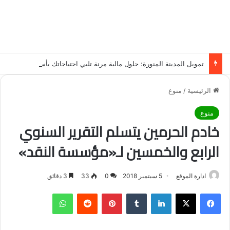
تمويل المدينة المنورة: حلول مالية مرنة تلبي احتياجاتك بأسلوب عصري وآمن
الرئيسية
/
منوع
منوع
خادم الحرمين يتسلم التقرير السنوي
الرابع والخمسين لـ«مؤسسة النقد»
ادارة الموقع
5 سبتمبر 2018
0
33
3 دقائق
فيسبوك
‫X
لينكدإن
‏Tumblr
بينتيريست
‏Reddit
واتساب