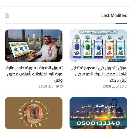
ي
X
Y
ن
س
o
س
Last Modified
ب
u
ت
و
T
ق
ك
u
ر
b
ا
سباق التمويل في السعودية: تحليل
تمويل المدينة المنورة: حلول مالية
e
م
شامل لحصص البنوك الكبرى في
مرنة تلبي احتياجاتك بأسلوب عصري
أبريل 2026
وآمن
20 أبريل 2026
19 أبريل 2026