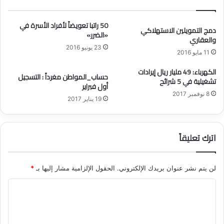
ي
ف
ة
ي
50 راتبا تعويضاً لأفراد الأسرة في
م
ا
دمج التمويلين الاستهلاكي
«الضرر»
والعقاري
ق
ل
23 يونيو 2016
ا
س
11 مايو 2016
ب
ع
ل
الكهرباء: 49 مليار ريال إيرادات
و
حساب_المواطن مغرداً : التسجيل
تشغيلية في 5 شرائح
ا
د
أول فبراير
ل
ي
8 نوفمبر 2017
19 يناير 2017
ر
ة
ي
ي
ا
ق
ل
ض
اترك تعليقاً
ا
ي
ل
ع
ي
ل
لن يتم نشر عنوان بريدك الإلكتروني.
الحقول الإلزامية مشار إليها بـ
*
و
ى
م
ا
ا
ل
ل
ت
ت
س