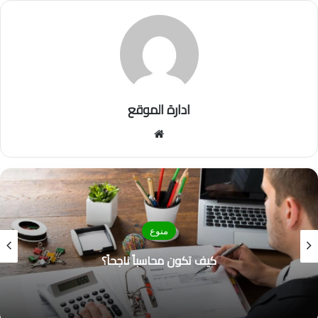
ادارة الموقع
موق
ع
الوي
ب
منوع
كيف تكون محاسباً ناجحاً؟