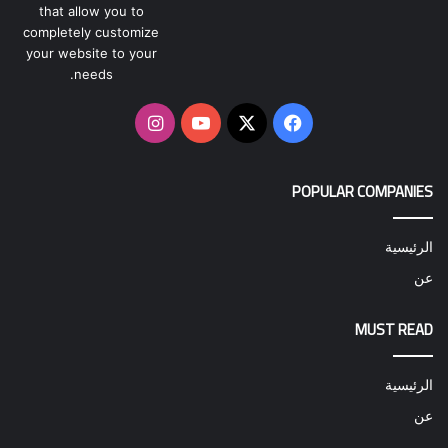
that allow you to
completely customize
your website to your
needs.
‫X
فيسبوك
‫YouTube
انستقرام
POPULAR COMPANIES
الرئيسية
عن
MUST READ
الرئيسية
عن