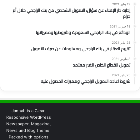
19 يناير 2021
إجابة دار الإفتاء عن سؤال: التمويل الشخصي من بنك الراجحي حلال أم
حرام
18 فبراير 2021
الودائع في بنك الراجحي السعودية وشروطها ومميزاتها
25 يناير 2021
تقييم العقار في بنك الراجحي ومعلومات عن صرف التمويل
8 مارس 2021
تمويل القطاع الخاص الغير معتمد
23 يناير 2021
شروط اعادة التمويل الراجحي ومميزات الحصول عليه
Jannah is a Clean
Responsive WordPress
Newspaper, Magazine,
News and Blog theme.
Packed with options