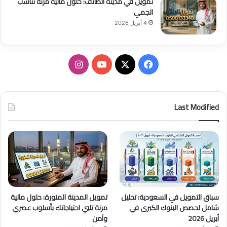
تمويل في مدينة الطائف: حلول مالية مرنة تناسب
الجمي
4 أبريل 2026
ف
ا
ي
X
Y
ن
س
o
س
Last Modified
ب
u
ت
و
T
ق
ك
u
ر
b
ا
سباق التمويل في السعودية: تحليل
تمويل المدينة المنورة: حلول مالية
e
م
شامل لحصص البنوك الكبرى في
مرنة تلبي احتياجاتك بأسلوب عصري
أبريل 2026
وآمن