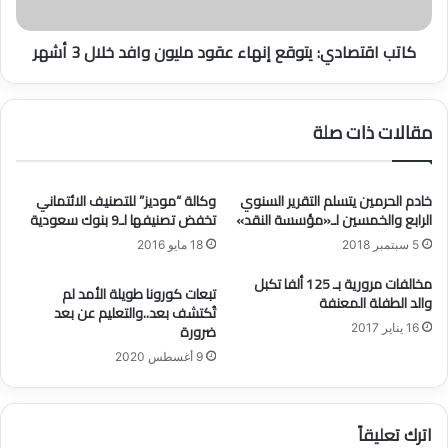
ن
ص
ق
ا
كاتب اقتصادي: يتوقع إنهاء عقود مليون وافد خلال 3 أشهر
و
د
د
ي
ا
:
ل
ي
مقالات ذات صلة
م
ت
ت
و
د
ق
ا
خادم الحرمين يتسلم التقرير السنوي
وكالة “موديز” للتصنيف الائتماني
ع
الرابع والخمسين لـ«مؤسسة النقد»
تخفض تصنيفها لـ9 بنوك سعودية
و
إ
ل
ن
5 سبتمبر 2018
18 مايو 2016
ة
ه
ن
مخالفات مرورية بـ 125 ألفا تكبل
ا
تبعات كورونا طويلة الأمد لم
والد الطفلة المعنفة
ظ
ء
تُكتشف بعد..والتعليم عن بعد
ا
ع
ضرورة
16 يناير 2017
م
ق
9 أغسطس 2020
اً
و
ف
د
ي
م
ا
اترك تعليقاً
ل
ل