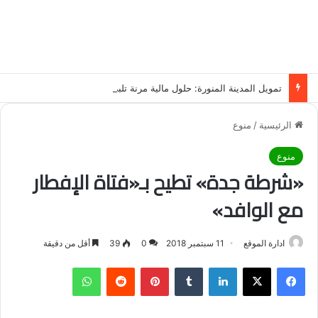
تمويل المدينة المنورة: حلول مالية مرنة تلبي احتياجاتك بأسلوب عصري وآمن
الرئيسية
/
منوع
منوع
«شرطة جدة» تطيح بـ«فتاة الإفطار
مع الوافد»
ادارة الموقع
11 سبتمبر 2018
0
39
أقل من دقيقة
فيسبوك
‫X
لينكدإن
‏Tumblr
بينتيريست
‏Reddit
واتساب