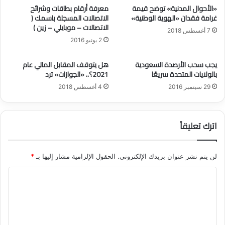
م
د
«الأحوال المدنية» توضح قيمة
معرفة أرقام بطاقات وشرائح
غرامة فقدان «الهوية الوطنية»
الاتصالات المسجلة باسمك‎‎ (
و
ف
الاتصالات – موبايلي – زين )
ا
ي
7 أغسطس 2018
ط
ح
2 يونيو 2016
ن
س
إ
ا
يجب سحب الأرصدة السعودية
هل يتوقف المقابل المالي عام
ح
ب
بالولايات المتحدة سريعًا
2021؟.. «الجوازات» ترد
ص
ا
29 سبتمبر 2016
4 أغسطس 2018
ا
ل
ئ
م
ي
و
اً
ا
اترك تعليقاً
ط
ن
.
لن يتم نشر عنوان بريدك الإلكتروني.
الحقول الإلزامية مشار إليها بـ
*
.
ا
و
ه
ل
ذ
ت
ا
ع
ع