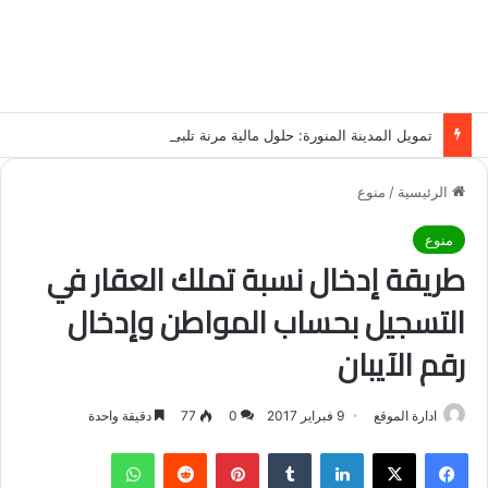
تمويل المدينة المنورة: حلول مالية مرنة تلبي احتياجاتك بأسلوب عصري وآمن
الرئيسية
/
منوع
منوع
طريقة إدخال نسبة تملك العقار في
التسجيل بحساب المواطن وإدخال
رقم الآيبان
ادارة الموقع
9 فبراير 2017
0
77
دقيقة واحدة
فيسبوك
‫X
لينكدإن
‏Tumblr
بينتيريست
‏Reddit
واتساب