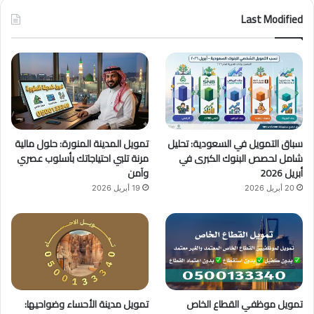
س
o
س
Last Modified
ب
u
ت
و
T
ق
ك
u
ر
b
ا
سباق التمويل في السعودية: تحليل
تمويل المدينة المنورة: حلول مالية
e
م
شامل لحصص البنوك الكبرى في
مرنة تلبي احتياجاتك بأسلوب عصري
أبريل 2026
وآمن
20 أبريل 2026
19 أبريل 2026
تمويل موظفي القطاع الخاص
تمويل مدينة الأحساء وضواحيها: