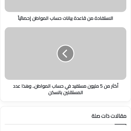
د
ة
الاستفادة من قاعدة بيانات حساب المواطن إحصائياً
م
ن
ق
أ
ا
ك
ع
ث
د
ر
ة
م
ب
ن
ي
5
ا
م
ن
ل
أكثر من 5 مليون مستفيد في حساب المواطن.. وهذا عدد
ا
ي
المستقلين بالسكن
ت
و
ح
ن
س
م
ا
س
مقالات ذات صلة
ب
ت
ا
ف
ل
ي