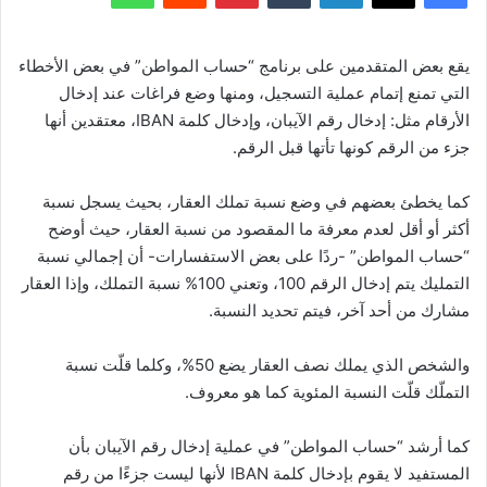
يقع بعض المتقدمين على برنامج “حساب المواطن” في بعض الأخطاء
التي تمنع إتمام عملية التسجيل، ومنها وضع فراغات عند إدخال
الأرقام مثل: إدخال رقم الآيبان، وإدخال كلمة IBAN، معتقدين أنها
جزء من الرقم كونها تأتها قبل الرقم.
كما يخطئ بعضهم في وضع نسبة تملك العقار، بحيث يسجل نسبة
أكثر أو أقل لعدم معرفة ما المقصود من نسبة العقار، حيث أوضح
“حساب المواطن” -ردًا على بعض الاستفسارات- أن إجمالي نسبة
التمليك يتم إدخال الرقم 100، وتعني 100% نسبة التملك، وإذا العقار
مشارك من أحد آخر، فيتم تحديد النسبة.
والشخص الذي يملك نصف العقار يضع 50%‎، وكلما قلّت نسبة
التملّك قلّت النسبة المئوية كما هو معروف.
كما أرشد “حساب المواطن” في عملية إدخال رقم الآيبان بأن
المستفيد لا يقوم بإدخال كلمة IBAN لأنها ليست جزءًا من رقم