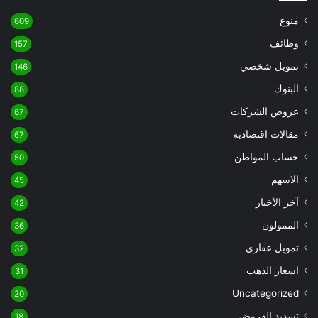
منوع
609
وظائف
157
تمويل شخصي
146
البنوك
88
عروض الشركات
67
مقالات اقتصادية
67
حساب المواطن
50
الاسهم
45
آخر الأخبار
42
الممولون
36
تمويل عقاري
32
اسعار الذهب
31
Uncategorized
20
تسديد القروض
18