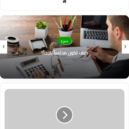
موق
ع
الوي
ب
منوع
كيف تكون محاسباً ناجحاً؟
ا
ل
ا
س
ت
ف
ا