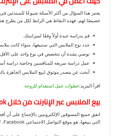
كيف أعمل في الملابس على الإنترنت
يعتبر هذا السؤال من أكثر الأسئلة شيوعًا للمبتدئين ف
خصيصًا لهم، فهذه النقاط هي الرابط لكل من يطرح هذا
قم بدراسة جيدة أولاً وفقًا لميزانيتك.
حدد نوع الملابس التي ستبيعها، سواء كانت ملابس 
نوصي بشدة أن تتخصص في نوع واحد على الأقل من
عمل دراسة سريعة للمنافسين وخاصة دراسة أسعا
أبحث عن مصدر موثوق لبيع الملابس الجاهزة بالجم
اقرأ المزيد:
خطوات عمل استقدام للزوجة
بيع الملابس عبر الإنترنت من خلال Facebook
اتفق جميع المسوقين الإلكترونيين بالإجماع على أن 
التي يبيعها، هو موقع التواصل الاجتماعي Facebook، لأنه يضم حوالي 3 مليارات مستخدم شهريًا وفقًا لـ Statista،