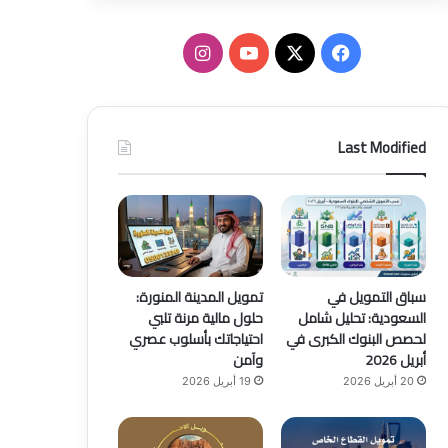
ف
ا
ي
X
Y
ن
س
o
س
Last Modified
ب
u
ت
و
T
ق
ك
u
ر
b
ا
سباق التمويل في
تمويل المدينة المنورة:
السعودية: تحليل شامل
حلول مالية مرنة تلبي
e
م
لحصص البنوك الكبرى في
احتياجاتك بأسلوب عصري
أبريل 2026
وآمن
20 أبريل 2026
19 أبريل 2026