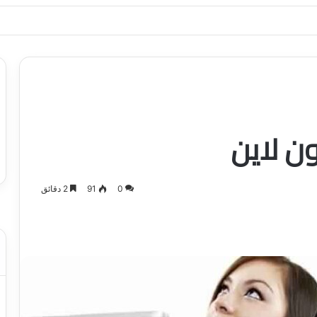
ياجاتك بأسلوب عصري وآمن
ن لاين
0
91
2 دقائق