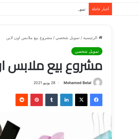
أخبار عاجلة
تمويل المدينة المنورة: حلول مالية مرنة تلبي احت
الرئيسية
/
تمويل شخصي
/
مشروع بيع ملابس اون لاين
تمويل شخصي
مشروع بيع ملابس او
Mohamed Belal
28 يونيو 2021
فيسبوك
‫X
لينكدإن
‏Tumblr
بينتيريست
‏Reddit